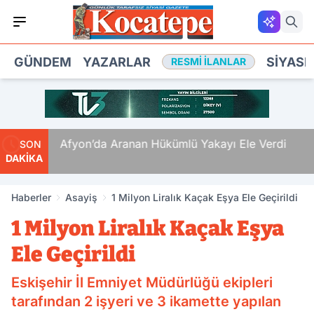
GÜNDEM
YAZARLAR
SIYASE
RESMI İLANLAR
 Ölüm
Afyon’da Aranan Hükümlü Yakayı Ele Verdi
SON
DAKİKA
Haberler
Asayiş
1 Milyon Liralık Kaçak Eşya Ele Geçirildi
1 Milyon Liralık Kaçak Eşya
Ele Geçirildi
Eskişehir İl Emniyet Müdürlüğü ekipleri
tarafından 2 işyeri ve 3 ikamette yapılan