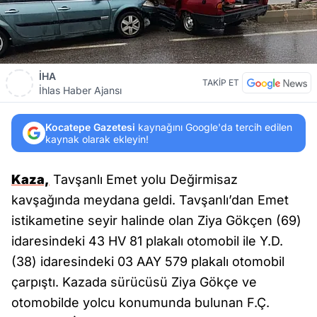
İHA
TAKİP ET
İhlas Haber Ajansı
Kocatepe Gazetesi
kaynağını Google'da tercih edilen
kaynak olarak ekleyin!
Kaza,
Tavşanlı Emet yolu Değirmisaz
kavşağında meydana geldi. Tavşanlı’dan Emet
istikametine seyir halinde olan Ziya Gökçen (69)
idaresindeki 43 HV 81 plakalı otomobil ile Y.D.
(38) idaresindeki 03 AAY 579 plakalı otomobil
çarpıştı. Kazada sürücüsü Ziya Gökçe ve
otomobilde yolcu konumunda bulunan F.Ç.