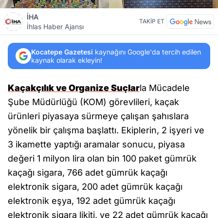
İHA
TAKİP ET
İhlas Haber Ajansı
Kocatepe Gazetesi
kaynağını Google'da tercih edilen
kaynak olarak ekleyin!
Kaçakçılık ve Organize Suçlar
la Mücadele
Şube Müdürlüğü (KOM) görevlileri, kaçak
ürünleri piyasaya sürmeye çalışan şahıslara
yönelik bir çalışma başlattı. Ekiplerin, 2 işyeri ve
3 ikamette yaptığı aramalar sonucu, piyasa
değeri 1 milyon lira olan bin 100 paket gümrük
kaçağı sigara, 766 adet gümrük kaçağı
elektronik sigara, 200 adet gümrük kaçağı
elektronik eşya, 192 adet gümrük kaçağı
elektronik sigara likiti, ve 22 adet gümrük kaçağı