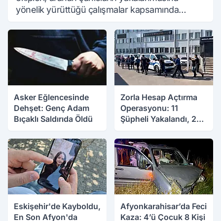
yönelik yürüttüğü çalışmalar kapsamında
hakkında kesinleşmiş hapis cezası bulunan bir
07.08.2026 11:54
kişiyi yakaladı.
Asker Eğlencesinde
Zorla Hesap Açtırma
Dehşet: Genç Adam
Operasyonu: 11
Bıçaklı Saldırıda Öldü
Şüpheli Yakalandı, 2
Tutuklandı
07.08.2026 11:42
07.08.2026 11:40
Eskişehir'de Kayboldu,
Afyonkarahisar’da Feci
En Son Afyon'da
Kaza: 4’ü Çocuk 8 Kişi