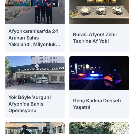
Afyonkarahisar'da 24
Burası Afyon! Zehir
Aranan Şahıs
Tacirine Af Yok!
Yakalandı, Milyonluk
Ceza Kesildi
03.08.2026 17:21
03.08.2026 17:15
Yok Böyle Vurgun!
Genç Kadına Dehşeti
Afyon’da Bahis
Yaşattı!
Operasyonu
03.08.2026 17:13
03.08.2026 16:19