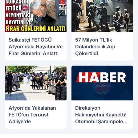
Suikastçi FETÖCÜ
57 Milyon TL’lik
Afyon'daki Hayatını Ve
Dolandırıcılık Ağı
Firar Günlerini Anlattı
Çökertildi
05.08.2026 15:57
05.08.2026 14:16
Afyon'da Yakalanan
Direksiyon
FETÖ'cü Terörist
Hakimiyetini Kaybetti!
Adliye'de
Otomobil Şarampole
Uçtu
05.08.2026 13:09
05.08.2026 11:15