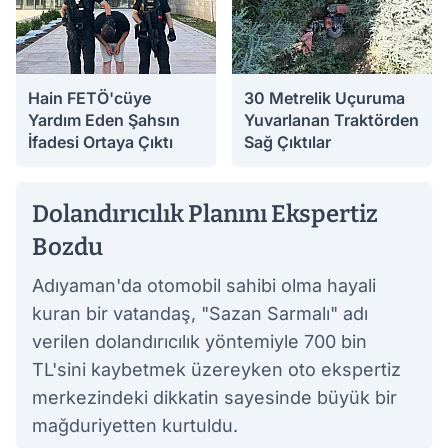
Hain FETÖ'cüye
30 Metrelik Uçuruma
Yardım Eden Şahsın
Yuvarlanan Traktörden
İfadesi Ortaya Çıktı
Sağ Çıktılar
03.08.2026 15:12
03.08.2026 14:09
Dolandırıcılık Planını Ekspertiz
Bozdu
Adıyaman'da otomobil sahibi olma hayali
kuran bir vatandaş, "Sazan Sarmalı" adı
verilen dolandırıcılık yöntemiyle 700 bin
TL'sini kaybetmek üzereyken oto ekspertiz
merkezindeki dikkatin sayesinde büyük bir
mağduriyetten kurtuldu.