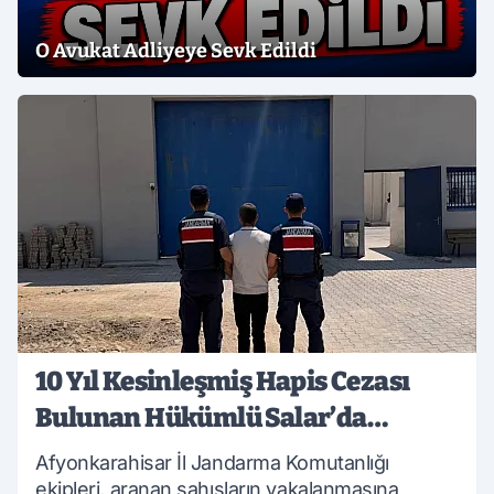
O Avukat Adliyeye Sevk Edildi
10 Yıl Kesinleşmiş Hapis Cezası
Bulunan Hükümlü Salar’da
Yakalandı
Afyonkarahisar İl Jandarma Komutanlığı
ekipleri, aranan şahısların yakalanmasına