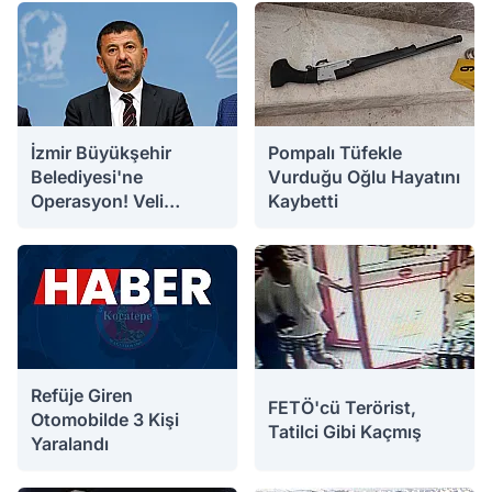
İzmir Büyükşehir
Pompalı Tüfekle
Belediyesi'ne
Vurduğu Oğlu Hayatını
Operasyon! Veli
Kaybetti
Ağbaba'nın Ağabeyi
05.08.2026 09:35
04.08.2026 15:02
Hür Ağbaba
Gözaltında
Refüje Giren
FETÖ'cü Terörist,
Otomobilde 3 Kişi
Tatilci Gibi Kaçmış
Yaralandı
04.08.2026 13:40
04.08.2026 11:39