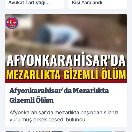
Avukat Tartıştığı
Kişi Yaralandı
Meslektaşını İki
06.08.2026 14:30
06.08.2026 11:49
Yerinden Vurdu
Afyonkarahisar'da Mezarlıkta
Gizemli Ölüm
Afyonkarahisar'da mezarlıkta başından silahla
vurulmuş erkek cesedi bulundu.
05.08.2026 17:48