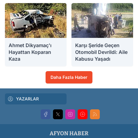
03.08.2026 09:26
03.08.2026 05:45
Ahmet Dikyamaç'ı
Karşı Şeride Geçen
Hayattan Koparan
Otomobil Devrildi: Aile
Kaza
Kabusu Yaşadı
02.08.2026 21:49
02.08.2026 17:38
Daha Fazla Haber
YAZARLAR
AFYON HABER