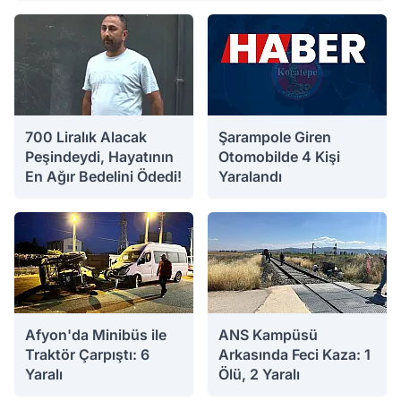
03.08.2026 14:05
700 Liralık Alacak
Şarampole Giren
Peşindeydi, Hayatının
Otomobilde 4 Kişi
En Ağır Bedelini Ödedi!
Yaralandı
03.08.2026 11:27
03.08.2026 10:59
Afyon'da Minibüs ile
ANS Kampüsü
Traktör Çarpıştı: 6
Arkasında Feci Kaza: 1
Yaralı
Ölü, 2 Yaralı