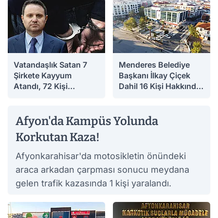
Vatandaşlık Satan 7
Menderes Belediye
Şirkete Kayyum
Başkanı İlkay Çiçek
Atandı, 72 Kişi
Dahil 16 Kişi Hakkında
Gözaltında
Gözaltı Kararı
04.08.2026 10:38
04.08.2026 09:56
Afyon'da Kampüs Yolunda
Korkutan Kaza!
Afyonkarahisar'da motosikletin önündeki
araca arkadan çarpması sonucu meydana
gelen trafik kazasında 1 kişi yaralandı.
03.08.2026 18:24