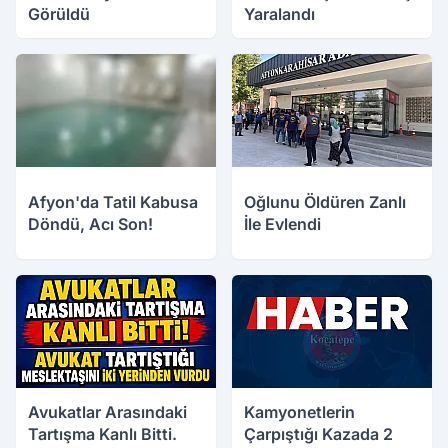
Görüldü
Yaralandı
07.08.2026 11:00
07.08.2026 10:15
Afyon'da Tatil Kabusa
Oğlunu Öldüren Zanlı
Döndü, Acı Son!
İle Evlendi
06.08.2026 18:34
06.08.2026 15:57
Avukatlar Arasındaki
Kamyonetlerin
Tartışma Kanlı Bitti.
Çarpıştığı Kazada 2