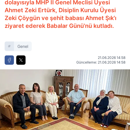
dolayısıyla MHP İl Genel Meclisi Üyesi
Ahmet Zeki Ertürk, Disiplin Kurulu Üyesi
Zeki Çöygün ve şehit babası Ahmet Şık'ı
ziyaret ederek Babalar Günü'nü kutladı.
Genel
21.06.2026 14:58
Güncelleme: 21.06.2026 14:58