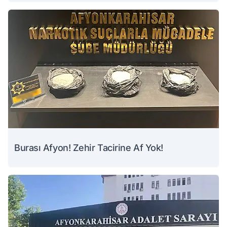
Burası Afyon! Zehir Tacirine Af Yok!