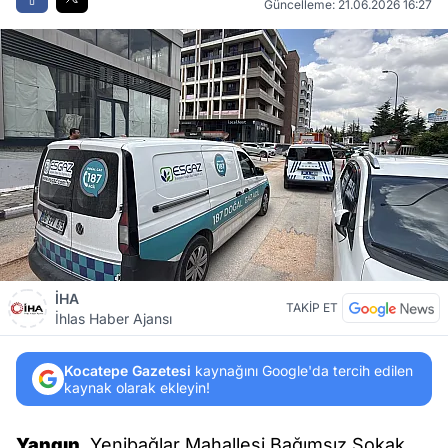
Güncelleme: 21.06.2026 16:27
İHA
TAKİP ET
İhlas Haber Ajansı
Kocatepe Gazetesi
kaynağını Google'da tercih edilen
kaynak olarak ekleyin!
Yangın
, Yenibağlar Mahallesi Bağımsız Sokak