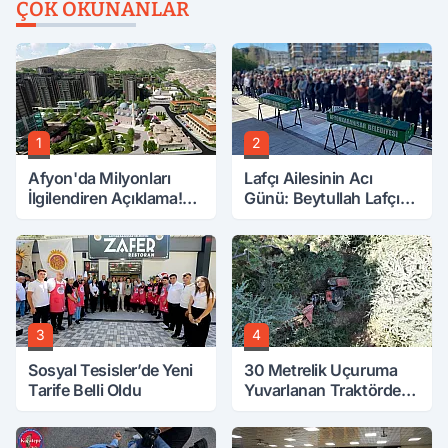
ÇOK OKUNANLAR
1
2
Afyon'da Milyonları
Lafçı Ailesinin Acı
İlgilendiren Açıklama!
Günü: Beytullah Lafçı
Tarih Netleşti!
Vefat Etti
3
4
Sosyal Tesisler’de Yeni
30 Metrelik Uçuruma
Tarife Belli Oldu
Yuvarlanan Traktörden
Sağ Çıktılar