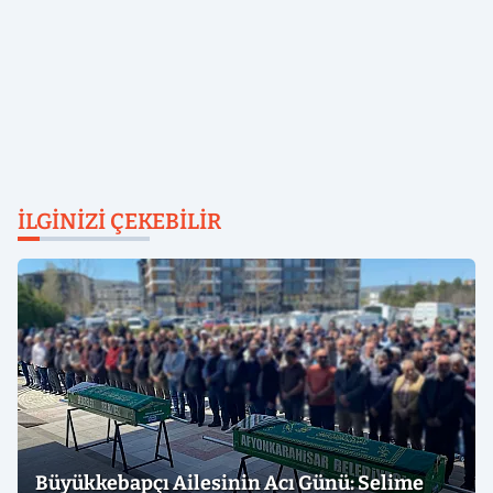
İLGINIZI ÇEKEBILIR
Büyükkebapçı Ailesinin Acı Günü: Selime