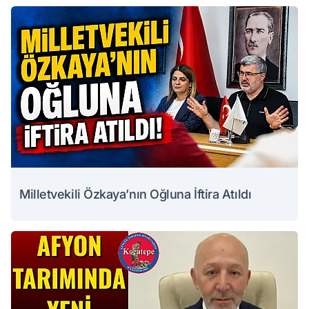
Milletvekili Özkaya’nın Oğluna İftira Atıldı