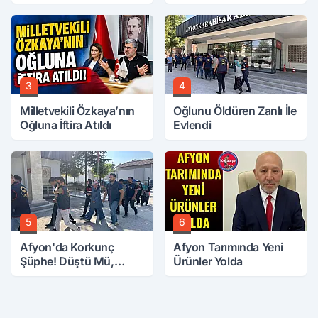
Buluştu
3
4
Milletvekili Özkaya’nın
Oğlunu Öldüren Zanlı İle
Oğluna İftira Atıldı
Evlendi
5
6
Afyon'da Korkunç
Afyon Tarımında Yeni
Şüphe! Düştü Mü,
Ürünler Yolda
Öldürüldü Mü!