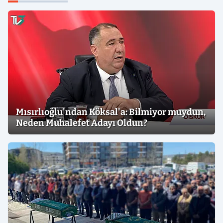
Mısırlıoğlu'ndan Köksal'a: Bilmiyor muydun,
Neden Muhalefet Adayı Oldun?