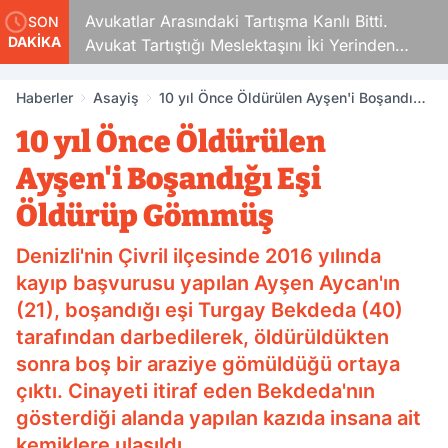
Avukatlar Arasındaki Tartışma Kanlı Bitti.
SON
DAKİKA
Avukat Tartıştığı Meslektaşını İki Yerinden
Vurdu
Haberler
Asayiş
10 yıl Önce Öldürülen Ayşen'i Boşandığı
Eşi Öldürüp Gömmüş
10 yıl Önce Öldürülen
Ayşen'i Boşandığı Eşi
Öldürüp Gömmüş
Denizli'nin Çivril ilçesinde 2016 yılında
kayıp başvurusu yapılan Ayşen Aycan'ın
(21), boşandığı eşi Turgay Bekdeda (40)
tarafından darbedilerek, öldürüldükten
sonra boş bir araziye gömüldüğü ortaya
çıktı. Cinayeti itiraf eden Bekdeda'nın
gösterdiği alanda yapılan kazıda insana ait
kemiklere ulaşıldı.