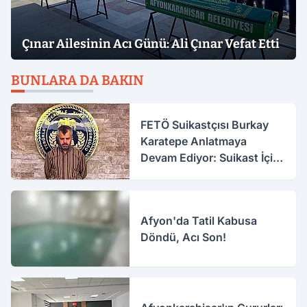
Çınar Ailesinin Acı Günü: Ali Çınar Vefat Etti
BUNLARA DA BAKIN
FETÖ Suikastçısı Burkay
Karatepe Anlatmaya
Devam Ediyor: Suikast İçin
Gittim
Afyon'da Tatil Kabusa
Döndü, Acı Son!