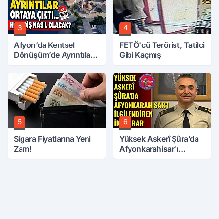
3
4
Afyon’da Kentsel
FETÖ'cü Terörist, Tatilci
Dönüşüm’de Ayrıntılar
Gibi Kaçmış
Ortaya Çıktı… Hakediş
Nasıl Olacak?
5
6
Sigara Fiyatlarına Yeni
Yüksek Askerî Şûra’da
Zam!
Afyonkarahisar'ı
İlgilendiren İki Karar