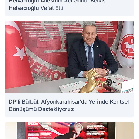
Helvacıoğlu Ailesinin Acı Günü: Belkıs
Helvacıoğlu Vefat Etti
DP’li Bülbül: Afyonkarahisar’da Yerinde Kentsel
Dönüşümü Destekliyoruz