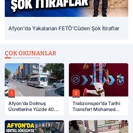
Afyon'da Yakalanan FETÖ'Cüden Şok İtiraflar
ÇOK OKUNANLAR
1
2
Afyon’da Dolmuş
Trabzonspor’da Tarihi
Ücretlerine Yüzde 40
Transfer! Mohamed
Zam Talebi
Salah Geliyor