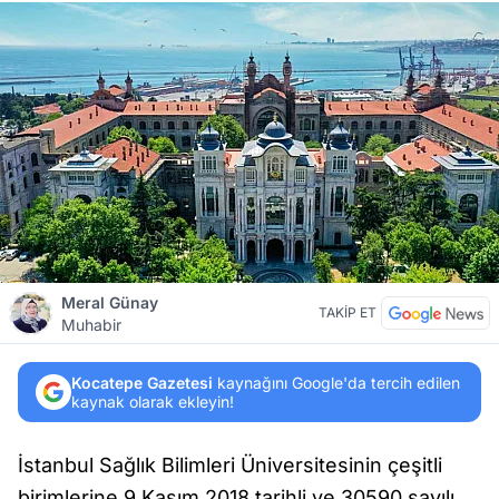
Meral Günay
TAKİP ET
Muhabir
Kocatepe Gazetesi
kaynağını Google'da tercih edilen
kaynak olarak ekleyin!
İstanbul Sağlık Bilimleri Üniversitesinin çeşitli
birimlerine 9 Kasım 2018 tarihli ve 30590 sayılı