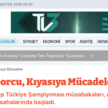
ĞUSTOS 2026 09:30
SIYASET
EKONOMI
SPOR
ASAYIŞ
GENE
 İLANLAR
an Avukata 'Cinayete Tam Teşebbüs' Suçlaması
asıya Mücadele
porcu, Kıyasıya Mücadel
tap Türkiye Şampiyonası müsabakaları,
sahalarında başladı.