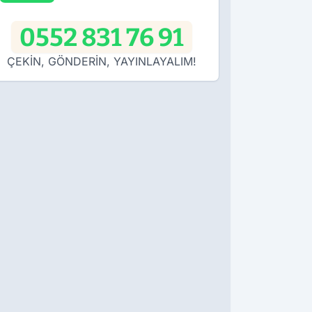
0552 831 76 91
ÇEKİN, GÖNDERİN, YAYINLAYALIM!