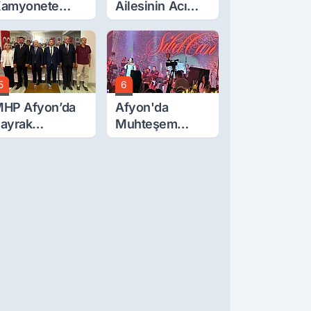
amyonete
Ailesinin Acı
arptı: 1 Ölü, 15
Günü: Ali
aralı
Başyiğit Vefat
Etti
5
6
HP Afyon’da
Afyon'da
ayrak
Muhteşem
eğişimi!
Düğün
anaoğlu’ndan
ikkat Çeken
esaj