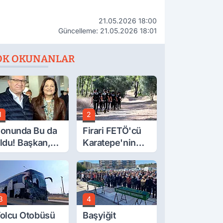
21.05.2026 18:00
Güncelleme: 21.05.2026 18:01
OK OKUNANLAR
1
2
onunda Bu da
Firari FETÖ'cü
ldu! Başkan,
Karatepe'nin
eclis Üyesini
Gösterdiği
obi
Yerler Didik
ahçesinden
Didik Aranıyor
ttırdı
3
4
olcu Otobüsü
Başyiğit