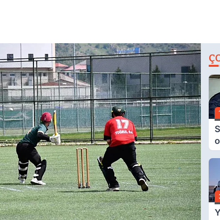
Ç
S
o
M
H
B
A
Y