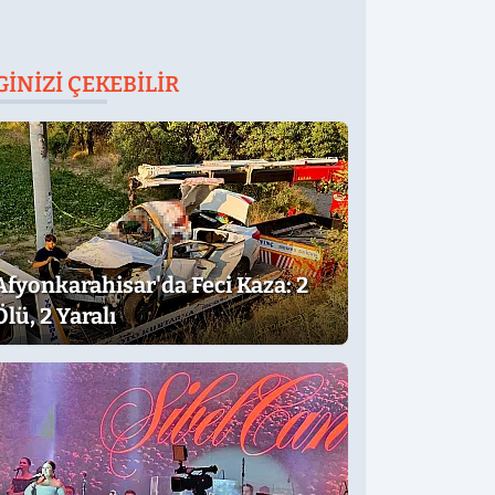
GINIZI ÇEKEBILIR
Afyonkarahisar'da Feci Kaza: 2
Ölü, 2 Yaralı