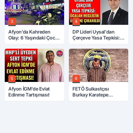
3
4
Afyon’da Kahreden
DP Lideri Uysal'dan
Olay: 6 Yaşındaki Çocuk
Çerçeve Yasa Tepkisi:
6. Kattan Düştü
Öcalan Meclis'in
Üzerine Çıkarıldı
5
6
Afyon İGM’de Evlat
FETÖ Suikastçısı
Edinme Tartışması!
Burkay Karatepe
Anlatmaya Devam
Ediyor: Suikast İçin
Gittim