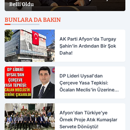
Belli Oldu
BUNLARA DA BAKIN
AK Parti Afyon'da Turgay
Şahin'in Ardından Bir Şok
Daha!
DP Lideri Uysal'dan
Çerçeve Yasa Tepkisi:
Öcalan Meclis'in Üzerine
Çıkarıldı
Afyon'dan Türkiye'ye
Örnek Proje Atık Kumaşlar
Servete Dönüştü!