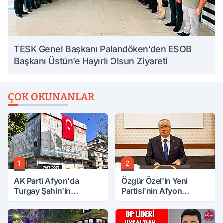
TESK Genel Başkanı Palandöken’den ESOB
Başkanı Üstün’e Hayırlı Olsun Ziyareti
ÇOK OKUNANLAR
1
2
AK Parti Afyon'da
Özgür Özel'in Yeni
Turgay Şahin'in
Partisi'nin Afyon
Ardından Bir Şok Daha!
Başkanı Belli Oldu