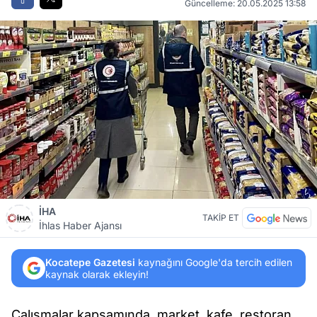
Güncelleme: 20.05.2025 13:58
İHA
TAKİP ET
İhlas Haber Ajansı
Kocatepe Gazetesi
kaynağını Google'da tercih edilen
kaynak olarak ekleyin!
Çalışmalar kapsamında, market, kafe, restoran