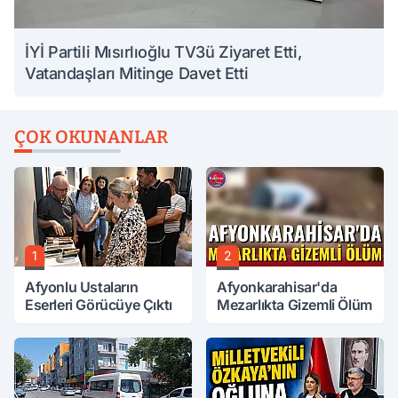
İYİ Partili Mısırlıoğlu TV3ü Ziyaret Etti,
Vatandaşları Mitinge Davet Etti
ÇOK OKUNANLAR
1
2
Afyonlu Ustaların
Afyonkarahisar'da
Eserleri Görücüye Çıktı
Mezarlıkta Gizemli Ölüm