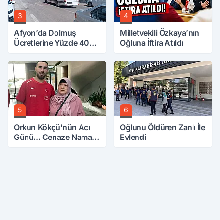
3
4
Afyon’da Dolmuş
Milletvekili Özkaya’nın
Ücretlerine Yüzde 40
Oğluna İftira Atıldı
Zam Talebi
5
6
Orkun Kökçü'nün Acı
Oğlunu Öldüren Zanlı İle
Günü... Cenaze Namazı
Evlendi
Emirdağ'da