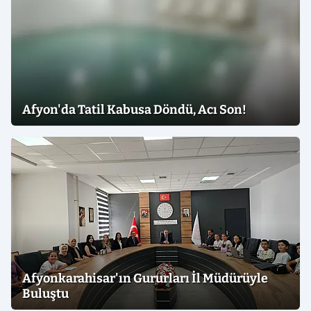
Afyon'da Tatil Kabusa Döndü, Acı Son!
Afyonkarahisar'ın Gururları İl Müdürüyle
Buluştu