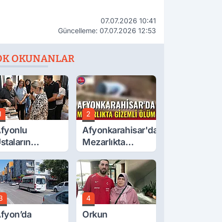
07.07.2026 10:41
Güncelleme: 07.07.2026 12:53
OK OKUNANLAR
1
2
fyonlu
Afyonkarahisar'da
staların
Mezarlıkta
serleri
Gizemli Ölüm
örücüye Çıktı
3
4
fyon’da
Orkun