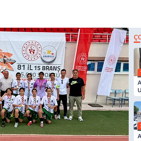
Ç
A
U
E
G
A