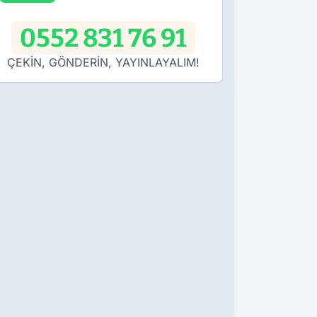
0552 831 76 91
ÇEKİN, GÖNDERİN, YAYINLAYALIM!