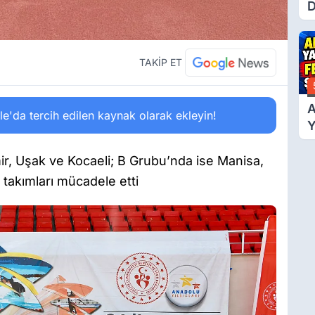
D
Ü
Y
T
TAKİP ET
A
'da tercih edilen kaynak olarak ekleyin!
Y
F
Ş
ir, Uşak ve Kocaeli; B Grubu’nda ise Manisa,
 takımları mücadele etti