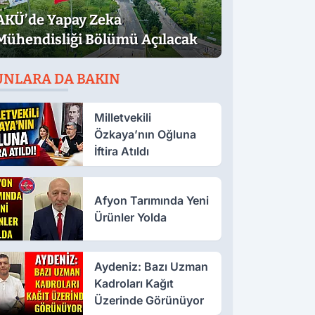
AKÜ’de Yapay Zeka
Mühendisliği Bölümü Açılacak
UNLARA DA BAKIN
Milletvekili
Özkaya’nın Oğluna
İftira Atıldı
Afyon Tarımında Yeni
Ürünler Yolda
Aydeniz: Bazı Uzman
Kadroları Kağıt
Üzerinde Görünüyor