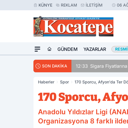
KÜNYE
REKLAM
İLETIŞIM
06 A
GÜNDEM
YAZARLAR
RESMI
rinden Vurdu
12:33
Sigara Fiyatların
SON DAKİKA
Haberler
Spor
170 Sporcu, Afyon'da Ter D
170 Sporcu, Afy
Anadolu Yıldızlar Ligi (AN
Organizasyona 8 farklı ilde