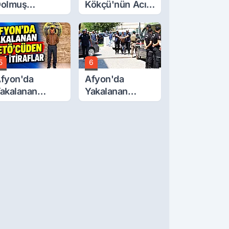
olmuş
Kökçü'nün Acı
cretlerine
Günü... Cenaze
üzde 40 Zam
Namazı
alebi
Emirdağ'da
5
6
fyon'da
Afyon'da
akalanan
Yakalanan
ETÖ'Cüden
FETÖ'cü
ok İtiraflar
Terörist
Adliye'de