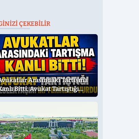
GINIZI ÇEKEBILIR
Avukatlar Arasındaki Tartışma
Kanlı Bitti. Avukat Tartıştığı
Meslektaşını İki Yerinden Vurdu