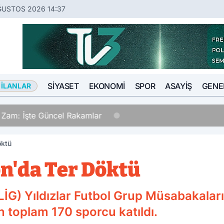
ĞUSTOS 2026 14:37
SIYASET
EKONOMI
SPOR
ASAYIŞ
GENE
 İLANLAR
a Zam: İşte Güncel Rakamlar
öktü
on'da Ter Döktü
ALİG) Yıldızlar Futbol Grup Müsabakalar
n toplam 170 sporcu katıldı.