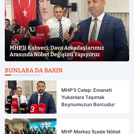
MHP’li Kahveci: Dava Arkadaşlarımız
Arasında Nöbet Değişimi Yapıyoruz
BUNLARA DA BAKIN
MHP’li Celep: Emaneti
Yukarılara Taşımak
Boynumuzun Borcudur
MHP Merkez İlçede Nöbet