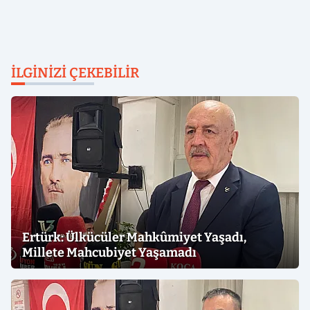
İLGINIZI ÇEKEBILIR
Ertürk: Ülkücüler Mahkûmiyet Yaşadı,
Millete Mahcubiyet Yaşamadı