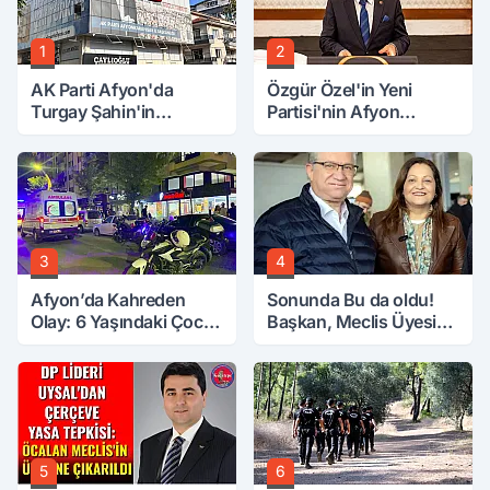
1
2
AK Parti Afyon'da
Özgür Özel'in Yeni
Turgay Şahin'in
Partisi'nin Afyon
Ardından Bir Şok Daha!
Başkanı Belli Oldu
3
4
Afyon’da Kahreden
Sonunda Bu da oldu!
Olay: 6 Yaşındaki Çocuk
Başkan, Meclis Üyesini
6. Kattan Düştü
Hobi Bahçesinden
Attırdı
5
6