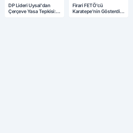
DP Lideri Uysal'dan
Firari FETÖ'cü
Çerçeve Yasa Tepkisi:
Karatepe'nin Gösterdiği
Öcalan Meclis'in
Yerler Didik Didik
Üzerine Çıkarıldı
Aranıyor