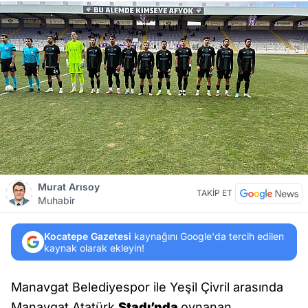
Murat Arısoy
TAKİP ET
Muhabir
Kocatepe Gazetesi
kaynağını Google'da tercih edilen
kaynak olarak ekleyin!
Manavgat Belediyespor ile Yeşil Çivril arasında
Manavgat Atatürk
Stadı’nda
oynanan