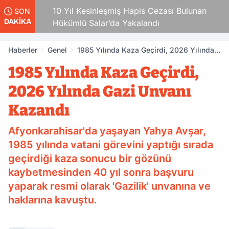
10 Yıl Kesinleşmiş Hapis Cezası Bulunan
SON
DAKİKA
Hükümlü Salar’da Yakalandı
Haberler
Genel
1985 Yılında Kaza Geçirdi, 2026 Yılında
Gazi Unvanı Kazandı
1985 Yılında Kaza Geçirdi,
2026 Yılında Gazi Unvanı
Kazandı
Afyonkarahisar'da yaşayan Yahya Avşar,
1985 yılında vatani görevini yaptığı sırada
geçirdiği kaza sonucu bir gözünü
kaybetmesinden 40 yıl sonra başvuru
yaparak resmi olarak 'Gazilik' unvanına ve
haklarına kavuştu.