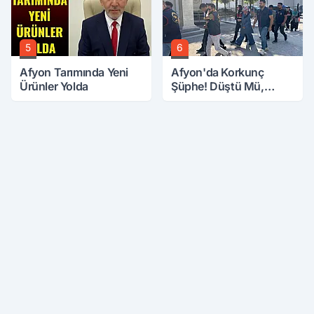
5
6
Afyon Tarımında Yeni
Afyon'da Korkunç
Ürünler Yolda
Şüphe! Düştü Mü,
Öldürüldü Mü!