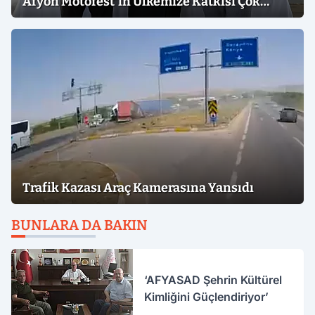
Afyon Motofest'in Ülkemize Katkısı Çok
Büyük"
Trafik Kazası Araç Kamerasına Yansıdı
BUNLARA DA BAKIN
‘AFYASAD Şehrin Kültürel
Kimliğini Güçlendiriyor’