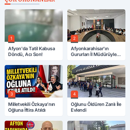
1
2
Afyon'da Tatil Kabusa
Afyonkarahisar'ın
Döndü, Acı Son!
Gururları İl Müdürüyle
Buluştu
3
4
Milletvekili Özkaya’nın
Oğlunu Öldüren Zanlı İle
Oğluna İftira Atıldı
Evlendi