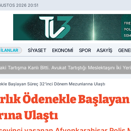
ĞUSTOS 2026 20:51
SIYASET
EKONOMI
SPOR
ASAYIŞ
GENE
 İLANLAR
ki Tartışma Kanlı Bitti. Avukat Tartıştığı Meslektaşını İki Y
ekle Başlayan Süreç 32'inci Dönem Mezunlarına Ulaştı
arlık Ödenekle Başlayan
ına Ulaştı
sevinci yaşanan Afyonkarahisar Polis 