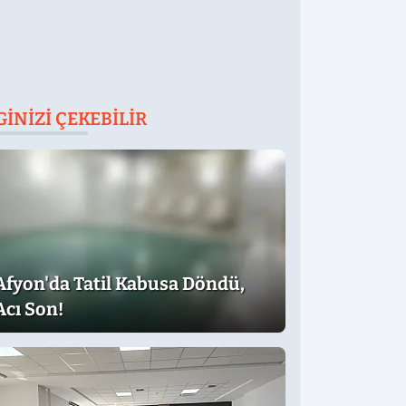
GINIZI ÇEKEBILIR
Afyon'da Tatil Kabusa Döndü,
Acı Son!