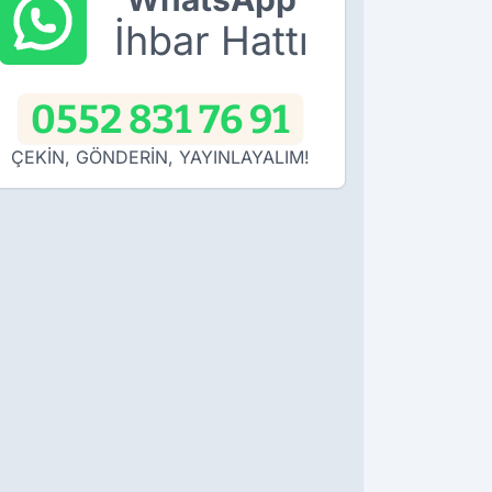
İhbar Hattı
0552 831 76 91
ÇEKİN, GÖNDERİN, YAYINLAYALIM!