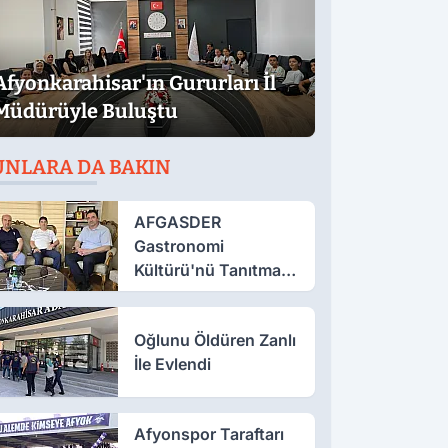
Afyonkarahisar'ın Gururları İl
Müdürüyle Buluştu
UNLARA DA BAKIN
AFGASDER
Gastronomi
Kültürü'nü Tanıtmak
İçin Çalışıyor
Oğlunu Öldüren Zanlı
İle Evlendi
Afyonspor Taraftarı