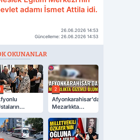
evlet adamı İsmet Attila idi.
26.06.2026 14:53
Güncelleme: 26.06.2026 14:53
OK OKUNANLAR
1
2
fyonlu
Afyonkarahisar'da
staların
Mezarlıkta
serleri
Gizemli Ölüm
örücüye Çıktı