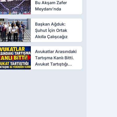
Bu Akşam Zafer
Meydanı’nda
Başkan Ağduk:
Şuhut İçin Ortak
Akılla Çalışcağız
Avukatlar Arasındaki
Tartışma Kanlı Bitti.
Avukat Tartıştığı
Meslektaşını İki
Yerinden Vurdu