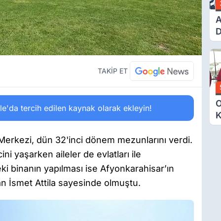
A
D
Ü
Y
T
TAKİP ET
O
'da tercih edilen kaynak olarak ekleyin!
K
G
N
erkezi, dün 32'inci dönem mezunlarını verdi.
E
ini yaşarken aileler de evlatları ile
ki binanın yapılması ise Afyonkarahisar’ın
an İsmet Attila sayesinde olmuştu.