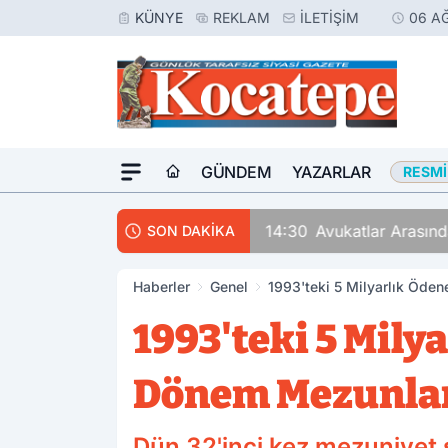
KÜNYE
REKLAM
İLETIŞIM
06 A
GÜNDEM
YAZARLAR
RESMI
14:30
Avukatlar Arasında
SON DAKİKA
Haberler
Genel
1993'teki 5 Milyarlık Öden
1993'teki 5 Mily
Dönem Mezunlar
Dün 32'inci kez mezuniyet 