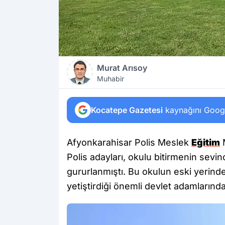
Murat Arısoy
Muhabir
Kocatepe Gazetesi
kaynağını Google
Afyonkarahisar Polis Meslek
Eğitim
M
Polis adayları, okulu bitirmenin sevinc
gururlanmıştı. Bu okulun eski yerinde
yetiştirdiği önemli devlet adamlarınd