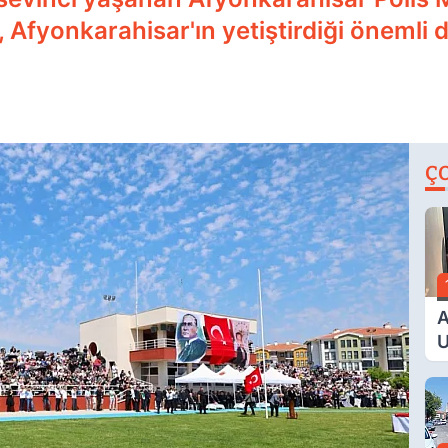
, Afyonkarahisar'ın yetiştirdiği önemli d
Ç
A
U
E
G