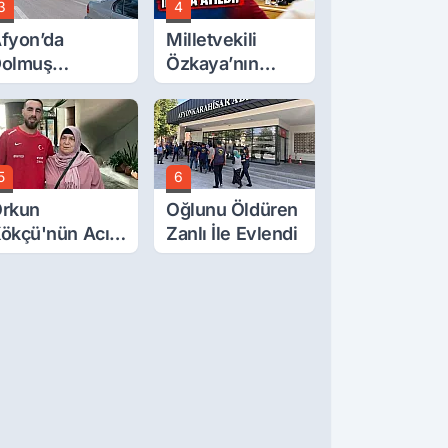
3
4
fyon’da
Milletvekili
olmuş
Özkaya’nın
cretlerine
Oğluna İftira
üzde 40 Zam
Atıldı
alebi
5
6
rkun
Oğlunu Öldüren
ökçü'nün Acı
Zanlı İle Evlendi
ünü... Cenaze
amazı
mirdağ'da