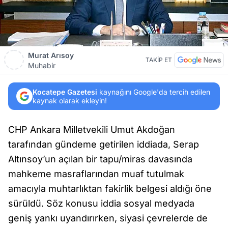
Murat Arısoy
TAKİP ET
Muhabir
Kocatepe Gazetesi
kaynağını Google'da tercih edilen
kaynak olarak ekleyin!
CHP Ankara Milletvekili Umut Akdoğan
tarafından gündeme getirilen iddiada, Serap
Altınsoy’un açılan bir tapu/miras davasında
mahkeme masraflarından muaf tutulmak
amacıyla muhtarlıktan fakirlik belgesi aldığı öne
sürüldü. Söz konusu iddia sosyal medyada
geniş yankı uyandırırken, siyasi çevrelerde de