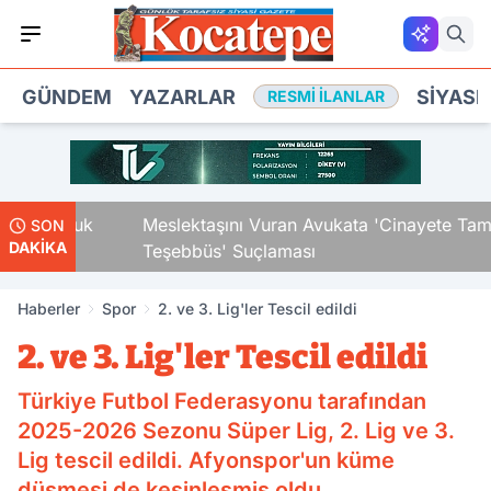
GÜNDEM
YAZARLAR
SIYASE
RESMI İLANLAR
i Çocuk
Meslektaşını Vuran Avukata 'Cinayete Tam
SON
DAKİKA
Teşebbüs' Suçlaması
Haberler
Spor
2. ve 3. Lig'ler Tescil edildi
2. ve 3. Lig'ler Tescil edildi
Türkiye Futbol Federasyonu tarafından
2025-2026 Sezonu Süper Lig, 2. Lig ve 3.
Lig tescil edildi. Afyonspor'un küme
düşmesi de kesinleşmiş oldu