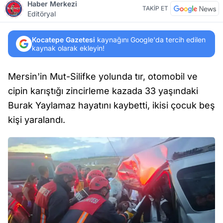
Haber Merkezi
TAKİP ET
Editöryal
Kocatepe Gazetesi
kaynağını Google'da tercih edilen
kaynak olarak ekleyin!
Mersin'in Mut-Silifke yolunda tır, otomobil ve
cipin karıştığı zincirleme kazada 33 yaşındaki
Burak Yaylamaz hayatını kaybetti, ikisi çocuk beş
kişi yaralandı.