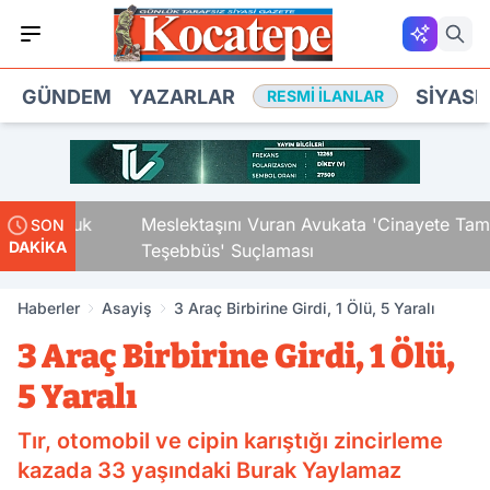
GÜNDEM
YAZARLAR
SIYASE
RESMI İLANLAR
ki Çocuk
Meslektaşını Vuran Avukata 'Cinayete Tam
SON
DAKİKA
Teşebbüs' Suçlaması
Haberler
Asayiş
3 Araç Birbirine Girdi, 1 Ölü, 5 Yaralı
3 Araç Birbirine Girdi, 1 Ölü,
5 Yaralı
Tır, otomobil ve cipin karıştığı zincirleme
kazada 33 yaşındaki Burak Yaylamaz