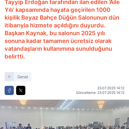
Tayyip Erdoğan tarafından ilan edilen 'Aile
Yılı' kapsamında hayata geçirilen 1000
kişilik Beyaz Bahçe Düğün Salonunun dün
itibarıyla hizmete açıldığını duyurdu.
Başkan Kaynak, bu salonun 2025 yılı
sonuna kadar tamamen ücretsiz olarak
vatandaşların kullanımına sunulduğunu
belirtti.
Genel
23.07.2025 14:12
Güncelleme: 23.07.2025 14:12