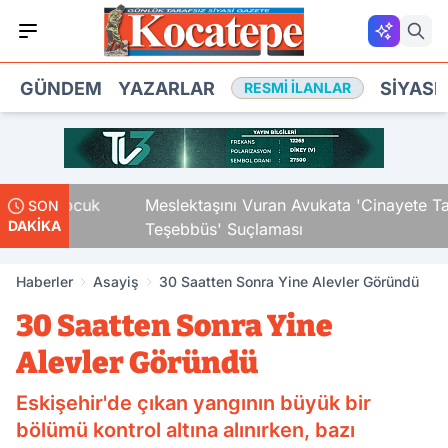
GÜNDEM
YAZARLAR
SIYASE
RESMI İLANLAR
ki Çocuk
Meslektaşını Vuran Avukata 'Cinayete Tam
SON
DAKİKA
Teşebbüs' Suçlaması
Haberler
Asayiş
30 Saatten Sonra Yine Alevler Göründü
30 Saatten Sonra Yine
Alevler Göründü
Eskişehir'de çıkan yangının büyük bir
bölümü kontrol altına alınırken, bazı