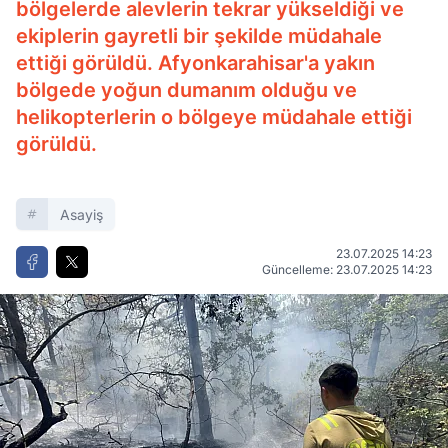
bölgelerde alevlerin tekrar yükseldiği ve
ekiplerin gayretli bir şekilde müdahale
ettiği görüldü. Afyonkarahisar'a yakın
bölgede yoğun dumanım olduğu ve
helikopterlerin o bölgeye müdahale ettiği
görüldü.
Asayiş
23.07.2025 14:23
Güncelleme: 23.07.2025 14:23