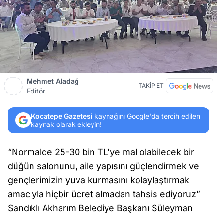
Mehmet Aladağ
TAKİP ET
Editör
Kocatepe Gazetesi
kaynağını Google'da tercih edilen
kaynak olarak ekleyin!
“Normalde 25-30 bin TL’ye mal olabilecek bir
düğün salonunu, aile yapısını güçlendirmek ve
gençlerimizin yuva kurmasını kolaylaştırmak
amacıyla hiçbir ücret almadan tahsis ediyoruz”
Sandıklı Akharım Belediye Başkanı Süleyman