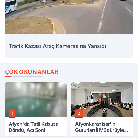
Trafik Kazası Araç Kamerasına Yansıdı
ÇOK OKUNANLAR
1
2
Afyon'da Tatil Kabusa
Afyonkarahisar'ın
Döndü, Acı Son!
Gururları İl Müdürüyle
Buluştu