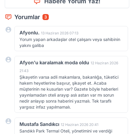
Habere Yorum Yaz!
Yorumlar
3
Afyonlu.
13 Haziran 2026 07:13
Yorum yapan arkadaşlar otel çalışanı veya sahibinin
yakını galiba
Afyon'u karalamak moda oldu
12 Haziran 2026
21:43
Şikayetin varsa adli makamlara, bakanlığa, tüketici
hakem heyetlerine başvur, şikayet et. Acaba
müşterinin ne kusurları var? Gazete böyle haberleri
yayınlamadan oteli arayıp aslı astarı var mı sorun
nedir anlayıp sonra haberini yazmalı. Tek taraflı
yargısız infaz yapılmamalı.
Mustafa Sandıkcı
12 Haziran 2026 20:41
Sandıklı Park Termal Oteli, yönetimini ve verdiği