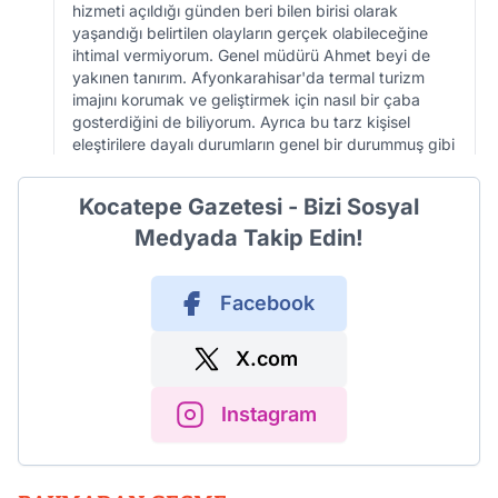
hizmeti açıldığı günden beri bilen birisi olarak
yaşandığı belirtilen olayların gerçek olabileceğine
ihtimal vermiyorum. Genel müdürü Ahmet beyi de
yakınen tanırım. Afyonkarahisar'da termal turizm
imajını korumak ve geliştirmek için nasıl bir çaba
gosterdiğini de biliyorum. Ayrıca bu tarz kişisel
eleştirilere dayalı durumların genel bir durummuş gibi
haber olarak yer verilmesi de yayın ilkelerini ve
yazar/yönetimini taktir ettiğim Kocatepe gazetesine
Kocatepe Gazetesi - Bizi Sosyal
yakışmadığını da belirtmek isterim. Şehrin imajina
zarar verecek haberlerden kaçinmak gerektigine
Medyada Takip Edin!
inanıyrum.
Facebook
X.com
Instagram