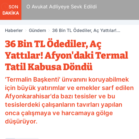
vukat Adliyeye Sevk Edildi
10 Yıl Kesin
SON
DAKİKA
Hükümlü Sal
Haberler
Gündem
36 Bin TL Ödediler, Aç Yattılar!
Afyon'daki Termal Tatil Kabusa Döndü
36 Bin TL Ödediler, Aç
Yattılar! Afyon'daki Termal
Tatil Kabusa Döndü
'Termalin Başkenti' ünvanını koruyabilmek
için büyük yatırımlar ve emekler sarf edilen
Afyonkarahisar'da bazı tesisler ve bu
tesislerdeki çalışanların tavırları yapılan
onca çalışmaya ve harcamaya gölge
düşürüyor.