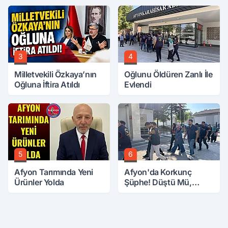
3
4
Milletvekili Özkaya’nın
Oğlunu Öldüren Zanlı İle
Oğluna İftira Atıldı
Evlendi
5
6
Afyon Tarımında Yeni
Afyon'da Korkunç
Ürünler Yolda
Şüphe! Düştü Mü,
Öldürüldü Mü!