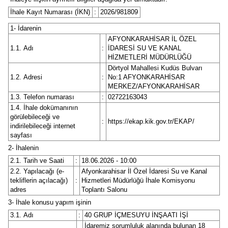
İhale Kayıt Numarası (İKN)
:
2026/981809
1- İdarenin
AFYONKARAHİSAR İL ÖZEL
1.1. Adı
:
İDARESİ SU VE KANAL
HİZMETLERİ MÜDÜRLÜĞÜ
Dörtyol Mahallesi Kudüs Bulvarı
1.2. Adresi
:
No:1 AFYONKARAHİSAR
MERKEZ/AFYONKARAHİSAR
1.3. Telefon numarası
:
02722163043
1.4. İhale dokümanının
görülebileceği ve
:
https://ekap.kik.gov.tr/EKAP/
indirilebileceği internet
sayfası
2- İhalenin
2.1. Tarih ve Saati
:
18.06.2026 - 10:00
2.2. Yapılacağı (e-
Afyonkarahisar İl Özel İdaresi Su ve Kanal
tekliflerin açılacağı)
:
Hizmetleri Müdürlüğü İhale Komisyonu
adres
Toplantı Salonu
3- İhale konusu yapım işinin
3.1. Adı
:
40 GRUP İÇMESUYU İNŞAATI İŞİ
İdaremiz sorumluluk alanında bulunan 18