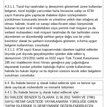
4.3.1.1. Tüzel kişi tarafından iş deneyimini göstermek üzere kullanılan
belgenin, tüzel kişiliğin yarısından fazla hissesine sahip ve 4734
sayılı Kanuna göre yapılacak ihalelere ilişkin sözleşmelerin
yürütülmesi konusunda temsile ve yönetime yetkili olan ortağına ait
olması halinde, ticaret ve sanayi odası/ticaret odası bünyesinde
bulunan ticaret sicili müdürlükleri veya yeminli mali müşavir ya da
serbest muhasebeci mali müşavir tarafından ilk ilan tarihinden sonra
düzenlenen ve düzenlendiği tarihten geriye doğru son bir yıldır
kesintisiz olarak bu şartların korunduğunu gösteren, e-forma uygun
belgenin kullanılması zorunludur.
4.3.1.2. 4734 sayılı Kanun kapsamındaki idarelere taahhüt edilenler
dışında yurt dışında gerçekleştirilen işlerden elde edilen iş
deneyiminin 13/1/2011 tarihli ve 6102 sayılı Türk Ticaret Kanununun
195 inci maddesinin ikinci fıkrası gereğince pay çoğunluğuna
dayanarak kurulan şirketler topluluğu ilişkisi içinde kullanılması
halinde bu hukuki ilişkiyi ve bu ilişkinin süresini tevsik eden belgelerin
sunulması zorunludur.
4.4. Bu ihalede benzer iş olarak kabul edilecek işler ve benzer işe
denk sayılacak mühendislik ve mimarlık bölümleri:
4.4.1. Bu ihalede benzer iş olarak kabul edilecek işler:
BU İHALEDE BENZER İŞ OLARAK 11.06.2011 TARİH VE 27961
SAYILI RESMİ GAZETEDE YAYIMLANARAK YÜRÜLÜĞE GİREN
'YAPIM İŞLERİNDE İŞ DENEYİMİNDE DEĞERLENDİRİLECEK