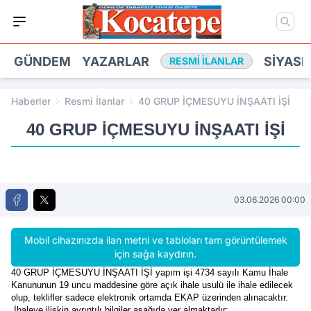
GÜNDEM
YAZARLAR
SIYASE
RESMI İLANLAR
Haberler
Resmi İlanlar
40 GRUP İÇMESUYU İNŞAATI İŞİ
40 GRUP İÇMESUYU İNŞAATI İŞİ
03.06.2026 00:00
Mobil cihazınızda ilan metni ve tabloları tam görüntülemek
için sağa kaydırın.
40 GRUP İÇMESUYU İNŞAATI İŞİ yapım işi 4734 sayılı Kamu İhale
Kanununun 19 uncu maddesine göre açık ihale usulü ile ihale edilecek
olup, teklifler sadece elektronik ortamda EKAP üzerinden alınacaktır.
İhaleye ilişkin ayrıntılı bilgiler aşağıda yer almaktadır: