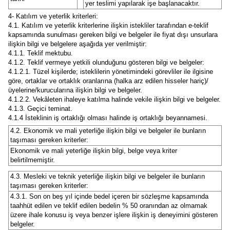
yer teslimi yapılarak işe başlanacaktır.
4- Katılım ve yeterlik kriterleri:
4.1. Katılım ve yeterlik kriterlerine ilişkin istekliler tarafından e-teklif
kapsamında sunulması gereken bilgi ve belgeler ile fiyat dışı unsurlara
ilişkin bilgi ve belgelere aşağıda yer verilmiştir:
4.1.1. Teklif mektubu.
4.1.2. Teklif vermeye yetkili olunduğunu gösteren bilgi ve belgeler:
4.1.2.1. Tüzel kişilerde; isteklilerin yönetimindeki görevliler ile ilgisine
göre, ortaklar ve ortaklık oranlarına (halka arz edilen hisseler hariç)/
üyelerine/kurucularına ilişkin bilgi ve belgeler.
4.1.2.2. Vekâleten ihaleye katılma halinde vekile ilişkin bilgi ve belgeler.
4.1.3. Geçici teminat.
4.1.4 İsteklinin iş ortaklığı olması halinde iş ortaklığı beyannamesi.
4.2. Ekonomik ve mali yeterliğe ilişkin bilgi ve belgeler ile bunların
taşıması gereken kriterler:
Ekonomik ve mali yeterliğe ilişkin bilgi, belge veya kriter
belirtilmemiştir.
4.3. Mesleki ve teknik yeterliğe ilişkin bilgi ve belgeler ile bunların
taşıması gereken kriterler:
4.3.1. Son on beş yıl içinde bedel içeren bir sözleşme kapsamında
taahhüt edilen ve teklif edilen bedelin % 50 oranından az olmamak
üzere ihale konusu iş veya benzer işlere ilişkin iş deneyimini gösteren
belgeler.