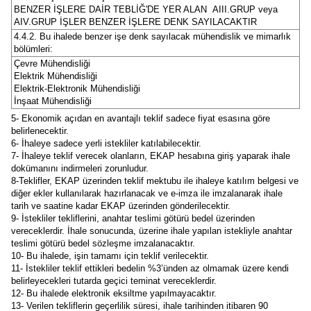
BENZER İŞLERE DAİR TEBLİĞ'DE YER ALAN AIII.GRUP veya
AIV.GRUP İŞLER BENZER İŞLERE DENK SAYILACAKTIR
4.4.2. Bu ihalede benzer işe denk sayılacak mühendislik ve mimarlık
bölümleri:
Çevre Mühendisliği
Elektrik Mühendisliği
Elektrik-Elektronik Mühendisliği
İnşaat Mühendisliği
5- Ekonomik açıdan en avantajlı teklif sadece fiyat esasına göre
belirlenecektir.
6- İhaleye sadece yerli istekliler katılabilecektir.
7- İhaleye teklif verecek olanların, EKAP hesabına giriş yaparak ihale
dokümanını indirmeleri zorunludur.
8-Teklifler, EKAP üzerinden teklif mektubu ile ihaleye katılım belgesi ve
diğer ekler kullanılarak hazırlanacak ve e-imza ile imzalanarak ihale
tarih ve saatine kadar EKAP üzerinden gönderilecektir.
9- İstekliler tekliflerini, anahtar teslimi götürü bedel üzerinden
vereceklerdir. İhale sonucunda, üzerine ihale yapılan istekliyle anahtar
teslimi götürü bedel sözleşme imzalanacaktır.
10- Bu ihalede, işin tamamı için teklif verilecektir.
11- İstekliler teklif ettikleri bedelin %3’ünden az olmamak üzere kendi
belirleyecekleri tutarda geçici teminat vereceklerdir.
12- Bu ihalede elektronik eksiltme yapılmayacaktır.
13- Verilen tekliflerin geçerlilik süresi, ihale tarihinden itibaren 90