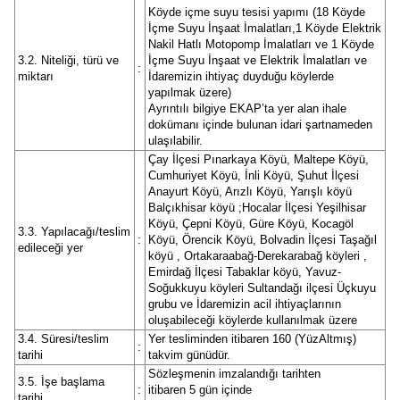
Köyde içme suyu tesisi yapımı (18 Köyde
İçme Suyu İnşaat İmalatları,1 Köyde Elektrik
Nakil Hatlı Motopomp İmalatları ve 1 Köyde
3.2. Niteliği, türü ve
İçme Suyu İnşaat ve Elektrik İmalatları ve
:
miktarı
İdaremizin ihtiyaç duyduğu köylerde
yapılmak üzere)
Ayrıntılı bilgiye EKAP’ta yer alan ihale
dokümanı içinde bulunan idari şartnameden
ulaşılabilir.
Çay İlçesi Pınarkaya Köyü, Maltepe Köyü,
Cumhuriyet Köyü, İnli Köyü, Şuhut İlçesi
Anayurt Köyü, Arızlı Köyü, Yarışlı köyü
Balçıkhisar köyü ;Hocalar İlçesi Yeşilhisar
Köyü, Çepni Köyü, Güre Köyü, Kocagöl
3.3. Yapılacağı/teslim
:
Köyü, Örencik Köyü, Bolvadin İlçesi Taşağıl
edileceği yer
köyü , Ortakaraabağ-Derekarabağ köyleri ,
Emirdağ İlçesi Tabaklar köyü, Yavuz-
Soğukkuyu köyleri Sultandağı ilçesi Üçkuyu
grubu ve İdaremizin acil ihtiyaçlarının
oluşabileceği köylerde kullanılmak üzere
3.4. Süresi/teslim
Yer tesliminden itibaren 160 (YüzAltmış)
:
tarihi
takvim günüdür.
Sözleşmenin imzalandığı tarihten
3.5. İşe başlama
:
itibaren 5 gün içinde
tarihi