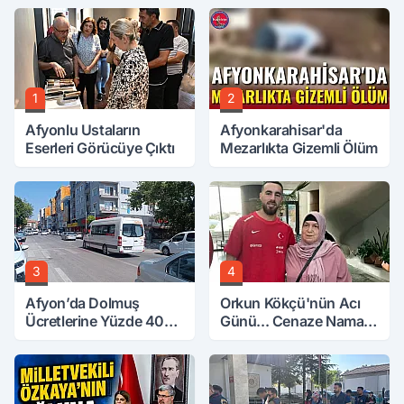
1
2
Afyonlu Ustaların
Afyonkarahisar'da
Eserleri Görücüye Çıktı
Mezarlıkta Gizemli Ölüm
3
4
Afyon’da Dolmuş
Orkun Kökçü'nün Acı
Ücretlerine Yüzde 40
Günü... Cenaze Namazı
Zam Talebi
Emirdağ'da