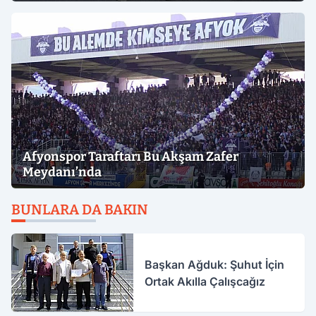
Afyonspor Taraftarı Bu Akşam Zafer
Meydanı’nda
BUNLARA DA BAKIN
Başkan Ağduk: Şuhut İçin
Ortak Akılla Çalışcağız