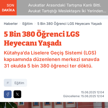
Avukatlar Arasındaki Tartışma Kanlı Bitti.
SON
DAKİKA
Avukat Tartıştığı Meslektaşını İki Yerinden
Vurdu
Haberler
Eğitim
5 Bin 380 Öğrenci LGS Heyecanı Yaşadı
5 Bin 380 Öğrenci LGS
Heyecanı Yaşadı
Kütahya'da Liselere Geçiş Sistemi (LGS)
kapsamında düzenlenen merkezi sınavda
31 okulda 5 bin 380 öğrenci ter döktü.
Eğitim
15.06.2025 12:04
Güncelleme: 15.06.2025 12:04