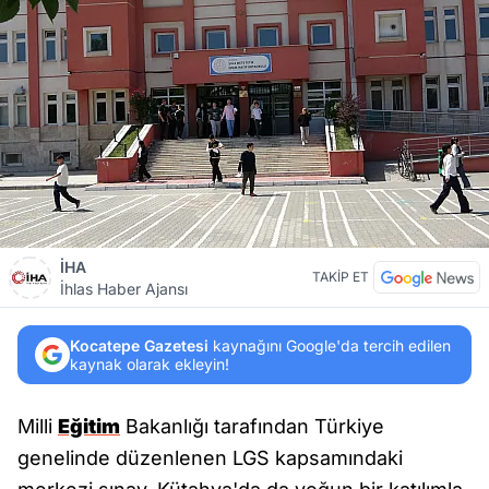
İHA
TAKİP ET
İhlas Haber Ajansı
Kocatepe Gazetesi
kaynağını Google'da tercih edilen
kaynak olarak ekleyin!
Milli
Eğitim
Bakanlığı tarafından Türkiye
genelinde düzenlenen LGS kapsamındaki