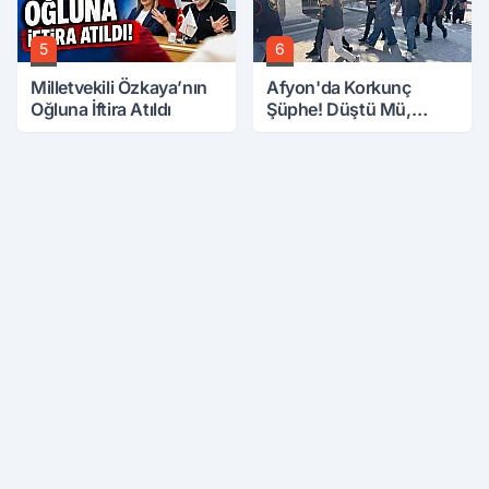
5
6
Milletvekili Özkaya’nın
Afyon'da Korkunç
Oğluna İftira Atıldı
Şüphe! Düştü Mü,
Öldürüldü Mü!