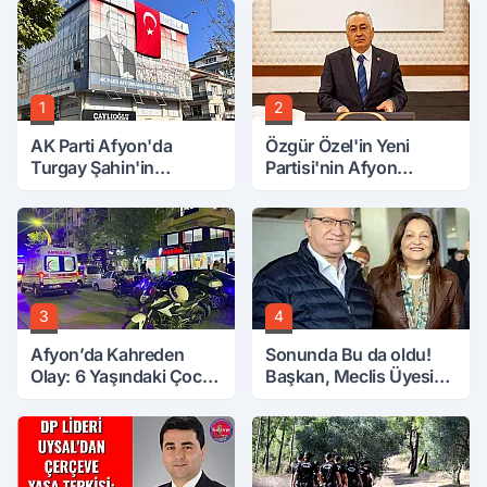
1
2
AK Parti Afyon'da
Özgür Özel'in Yeni
Turgay Şahin'in
Partisi'nin Afyon
Ardından Bir Şok Daha!
Başkanı Belli Oldu
3
4
Afyon’da Kahreden
Sonunda Bu da oldu!
Olay: 6 Yaşındaki Çocuk
Başkan, Meclis Üyesini
6. Kattan Düştü
Hobi Bahçesinden
Attırdı