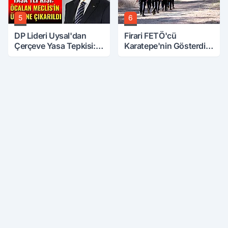
5
6
DP Lideri Uysal'dan
Firari FETÖ'cü
Çerçeve Yasa Tepkisi:
Karatepe'nin Gösterdiği
Öcalan Meclis'in
Yerler Didik Didik
Üzerine Çıkarıldı
Aranıyor