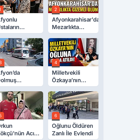
1
2
fyonlu
Afyonkarahisar'da
staların
Mezarlıkta
serleri
Gizemli Ölüm
örücüye Çıktı
3
4
fyon’da
Milletvekili
olmuş
Özkaya’nın
cretlerine
Oğluna İftira
üzde 40 Zam
Atıldı
alebi
5
6
rkun
Oğlunu Öldüren
ökçü'nün Acı
Zanlı İle Evlendi