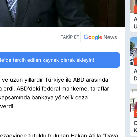
A
U
E
TAKİP ET
G
'da tercih edilen kaynak olarak ekleyin!
A
D
e uzun yıllardır Türkiye ile ABD arasında
Ü
erdi. ABD’deki federal mahkeme, taraflar
Y
 kapsamında bankaya yönelik ceza
T
verdi.
O
K
zaevinde tutuklu bulunan Hakan Atilla "Dava