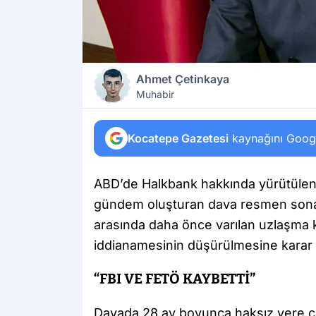
Ahmet Çetinkaya
Muhabir
Kocatepe Gazetesi
kaynağını Google
ABD’de Halkbank hakkında yürütülen v
gündem oluşturan dava resmen sona 
arasında daha önce varılan uzlaşma
iddianamesinin düşürülmesine karar 
“FBI VE FETÖ KAYBETTİ”
Davada 28 ay boyunca haksız yere ce