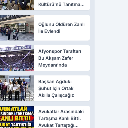
Kültürü'nü Tanıtmak
İçin Çalışıyor
Oğlunu Öldüren Zanlı
İle Evlendi
Afyonspor Taraftarı
Bu Akşam Zafer
Meydanı’nda
Başkan Ağduk:
Şuhut İçin Ortak
Akılla Çalışcağız
Avukatlar Arasındaki
Tartışma Kanlı Bitti.
Avukat Tartıştığı