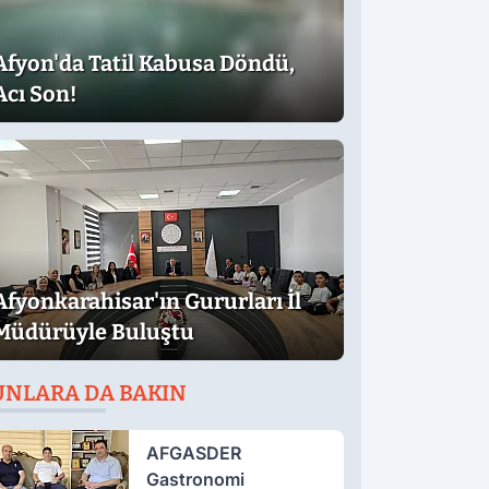
Afyon'da Tatil Kabusa Döndü,
Acı Son!
Afyonkarahisar'ın Gururları İl
Müdürüyle Buluştu
UNLARA DA BAKIN
AFGASDER
Gastronomi