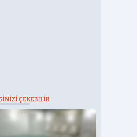
ünü... Cenaze
amazı
mirdağ'da
GINIZI ÇEKEBILIR