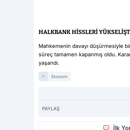
HALKBANK HİSSLERİ YÜKSELİŞ
Mahkemenin davayı düşürmesiyle birl
süreç tamamen kapanmış oldu. Kararı
yaşandı.
Ekonomi
PAYLAŞ
İlk Y