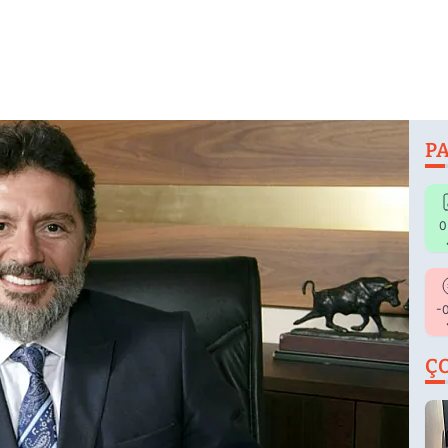
PA
0
-
Ç