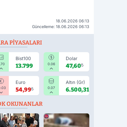
18.06.2026 06:13
Güncelleme: 18.06.2026 06:13
RA PIYASALARI
Bist100
Dolar
.70
0.06
13.799
47,60
₺
Euro
Altın (Gr)
0.03
0.07
54,99
₺
6.500,31
₺
OK OKUNANLAR