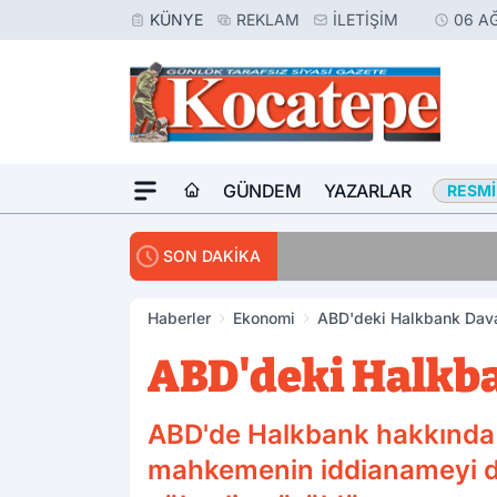
KÜNYE
REKLAM
İLETIŞIM
06 A
GÜNDEM
YAZARLAR
RESMI
14:30
Avukatlar Arasında
SON DAKİKA
Haberler
Ekonomi
ABD'deki Halkbank Dav
ABD'deki Halkb
ABD'de Halkbank hakkında y
mahkemenin iddianameyi düş