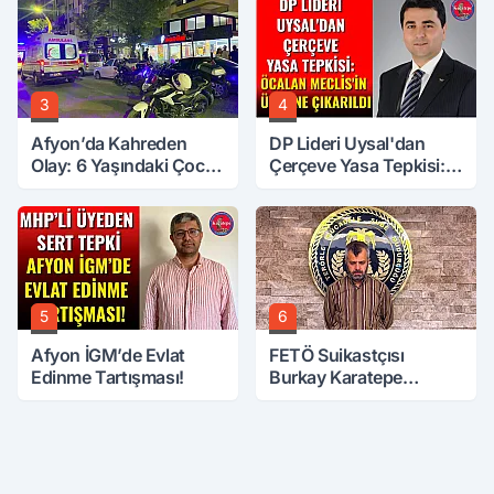
3
4
Afyon’da Kahreden
DP Lideri Uysal'dan
Olay: 6 Yaşındaki Çocuk
Çerçeve Yasa Tepkisi:
6. Kattan Düştü
Öcalan Meclis'in
Üzerine Çıkarıldı
5
6
Afyon İGM’de Evlat
FETÖ Suikastçısı
Edinme Tartışması!
Burkay Karatepe
Anlatmaya Devam
Ediyor: Suikast İçin
Gittim