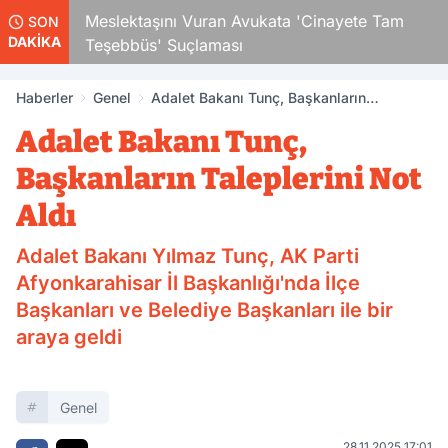
Meslektaşını Vuran Avukata 'Cinayete Tam
O A
SON
DAKİKA
Teşebbüs' Suçlaması
Haberler
Genel
Adalet Bakanı Tunç, Başkanların
Taleplerini Not Aldı
Adalet Bakanı Tunç,
Başkanların Taleplerini Not
Aldı
Adalet Bakanı Yılmaz Tunç, AK Parti
Afyonkarahisar İl Başkanlığı'nda İlçe
Başkanları ve Belediye Başkanları ile bir
araya geldi
Genel
28.11.2025 17:01