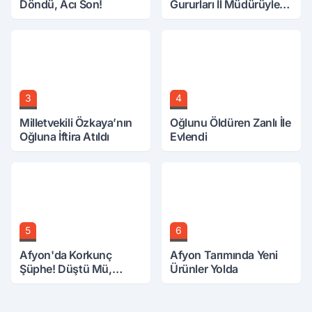
Döndü, Acı Son!
Gururları İl Müdürüyle
Buluştu
3
4
Milletvekili Özkaya’nın
Oğlunu Öldüren Zanlı İle
Oğluna İftira Atıldı
Evlendi
5
6
Afyon'da Korkunç
Afyon Tarımında Yeni
Şüphe! Düştü Mü,
Ürünler Yolda
Öldürüldü Mü!