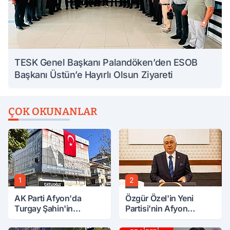
TESK Genel Başkanı Palandöken’den ESOB
Başkanı Üstün’e Hayırlı Olsun Ziyareti
ÇOK OKUNANLAR
1
2
AK Parti Afyon'da
Özgür Özel'in Yeni
Turgay Şahin'in
Partisi'nin Afyon
Ardından Bir Şok Daha!
Başkanı Belli Oldu