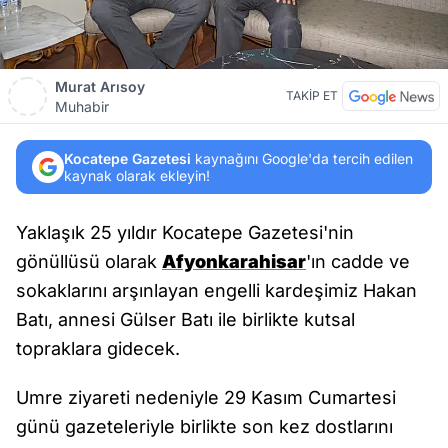
Murat Arısoy
TAKİP ET
Muhabir
Kocatepe Gazetesi
kaynağını Google'da tercih edilen
kaynak olarak ekleyin!
Yaklaşık 25 yıldır Kocatepe Gazetesi'nin
gönüllüsü olarak
Afyonkarahisar
'ın cadde ve
sokaklarını arşınlayan engelli kardeşimiz Hakan
Batı, annesi Gülser Batı ile birlikte kutsal
topraklara gidecek.
Umre ziyareti nedeniyle 29 Kasım Cumartesi
günü gazeteleriyle birlikte son kez dostlarını