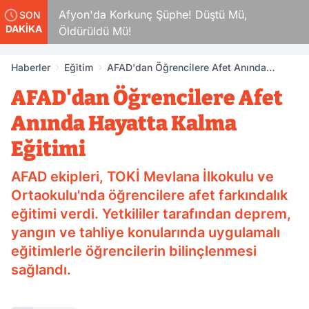
kamlar
Afyon'da Korkunç Şüphe! Düştü Mü,
SON
DAKİKA
Öldürüldü Mü!
Haberler
Eğitim
AFAD'dan Öğrencilere Afet Anında
Hayatta Kalma Eğitimi
AFAD'dan Öğrencilere Afet
Anında Hayatta Kalma
Eğitimi
AFAD ekipleri, TOKİ Mevlana İlkokulu ve
Ortaokulu'nda öğrencilere afet farkındalık
eğitimi verdi. Yetkililer tarafından deprem,
yangın ve tahliye konularında uygulamalı
eğitimlerle öğrencilerin bilinçlenmesi
sağlandı.