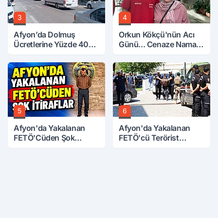
3
4
Afyon’da Dolmuş
Orkun Kökçü'nün Acı
Ücretlerine Yüzde 40
Günü... Cenaze Namazı
Zam Talebi
Emirdağ'da
5
6
Afyon'da Yakalanan
Afyon'da Yakalanan
FETÖ'Cüden Şok
FETÖ'cü Terörist
İtiraflar
Adliye'de