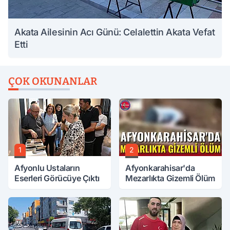
Akata Ailesinin Acı Günü: Celalettin Akata Vefat
Etti
ÇOK OKUNANLAR
1
2
Afyonlu Ustaların
Afyonkarahisar'da
Eserleri Görücüye Çıktı
Mezarlıkta Gizemli Ölüm