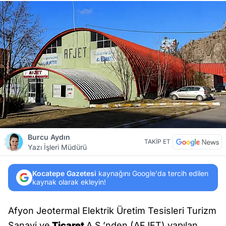
Burcu Aydın
TAKİP ET
Yazı İşleri Müdürü
Kocatepe Gazetesi
kaynağını Google'da tercih edilen
kaynak olarak ekleyin!
Afyon Jeotermal Elektrik Üretim Tesisleri Turizm
Sanayi ve
Ticaret
A.Ş.’nden (AFJET) yapılan