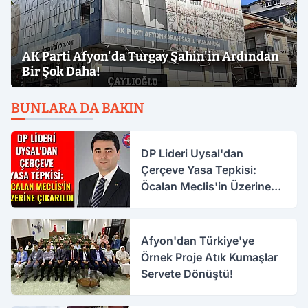
AK Parti Afyon'da Turgay Şahin'in Ardından
Bir Şok Daha!
BUNLARA DA BAKIN
DP Lideri Uysal'dan
Çerçeve Yasa Tepkisi:
Öcalan Meclis'in Üzerine
Çıkarıldı
Afyon'dan Türkiye'ye
Örnek Proje Atık Kumaşlar
Servete Dönüştü!