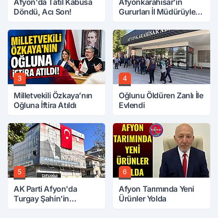
Afyon'da Tatil Kabusa
Afyonkarahisar'ın
Döndü, Acı Son!
Gururları İl Müdürüyle
Buluştu
3
4
Milletvekili Özkaya’nın
Oğlunu Öldüren Zanlı İle
Oğluna İftira Atıldı
Evlendi
5
6
AK Parti Afyon'da
Afyon Tarımında Yeni
Turgay Şahin'in
Ürünler Yolda
Ardından Bir Şok Daha!