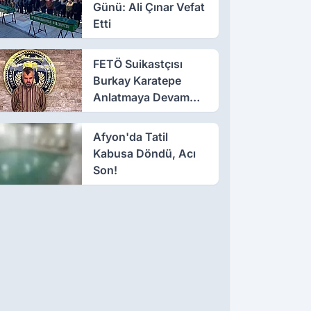
Günü: Ali Çınar Vefat
Etti
FETÖ Suikastçısı
Burkay Karatepe
Anlatmaya Devam
Ediyor: Suikast İçin
Gittim
Afyon'da Tatil
Kabusa Döndü, Acı
Son!