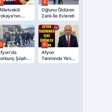
3
4
illetvekili
Oğlunu Öldüren
zkaya’nın
Zanlı İle Evlendi
ğluna İftira
tıldı
5
6
fyon'da
Afyon
orkunç Şüphe!
Tarımında Yeni
üştü Mü,
Ürünler Yolda
ldürüldü Mü!