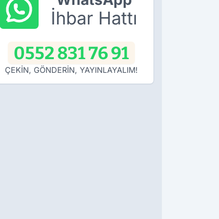
İhbar Hattı
0552 831 76 91
ÇEKİN, GÖNDERİN, YAYINLAYALIM!