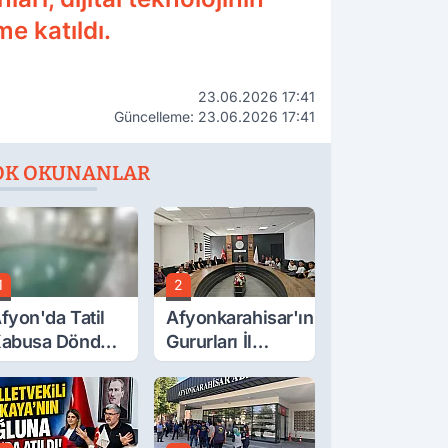
me katıldı.
23.06.2026 17:41
Güncelleme: 23.06.2026 17:41
OK OKUNANLAR
1
2
fyon'da Tatil
Afyonkarahisar'ın
abusa Döndü,
Gururları İl
cı Son!
Müdürüyle
Buluştu