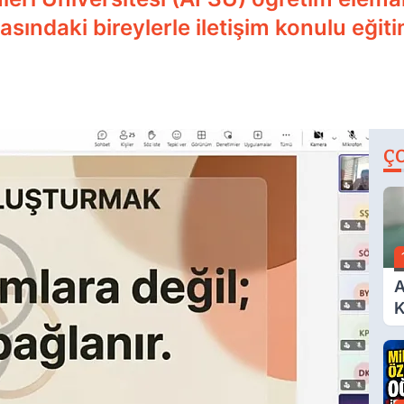
asındaki bireylerle iletişim konulu eğiti
Ç
A
K
A