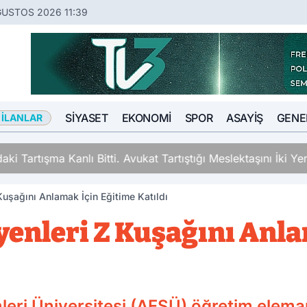
ĞUSTOS 2026 11:39
SIYASET
EKONOMI
SPOR
ASAYIŞ
GENE
 İLANLAR
ki Tartışma Kanlı Bitti. Avukat Tartıştığı Meslektaşını İki Y
şağını Anlamak İçin Eğitime Katıldı
nleri Z Kuşağını Anla
eri Üniversitesi (AFSÜ) öğretim elemanla