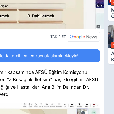
M
Ö
O
A
TAKİP ET
A
'da tercih edilen kaynak olarak ekleyin!
K
D
Ö
gramı” kapsamında AFSÜ Eğitim Komisyonu
n “Z Kuşağı ile İletişim” başlıklı eğitimi, AFSÜ
ığı ve Hastalıkları Ana Bilim Dalından Dr.
erdi.