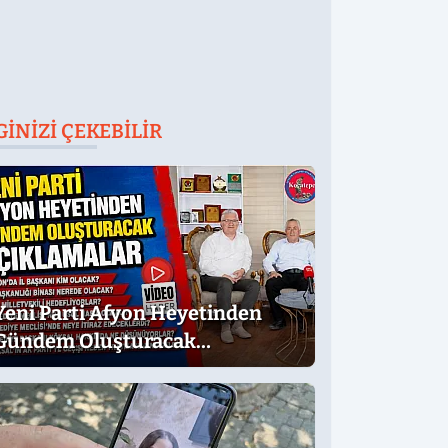
GINIZI ÇEKEBILIR
Yeni Parti Afyon Heyetinden
Gündem Oluşturacak
Açıklamalar