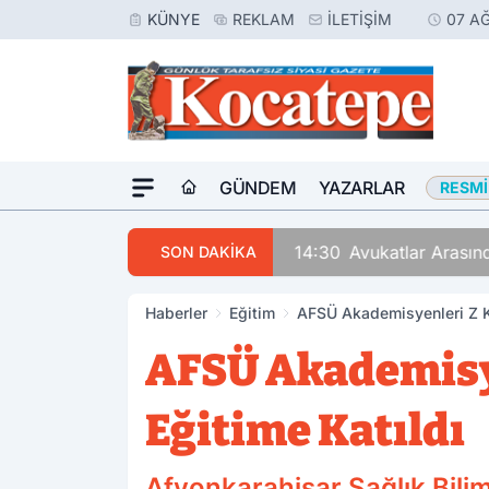
KÜNYE
REKLAM
İLETIŞIM
07 A
GÜNDEM
YAZARLAR
RESMI
14:30
Avukatlar Arasında
SON DAKİKA
Haberler
Eğitim
AFSÜ Akademisyenleri Z Ku
AFSÜ Akademisye
Eğitime Katıldı
Afyonkarahisar Sağlık Biliml