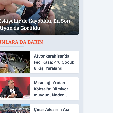
Eskişehir'de Kayboldu, En Son
Afyon'da Görüldü
UNLARA DA BAKIN
Afyonkarahisar’da
Feci Kaza: 4’ü Çocuk
8 Kişi Yaralandı
Mısırlıoğlu'ndan
Köksal'a: Bilmiyor
muydun, Neden
Muhalefet Adayı
Oldun?
Çınar Ailesinin Acı