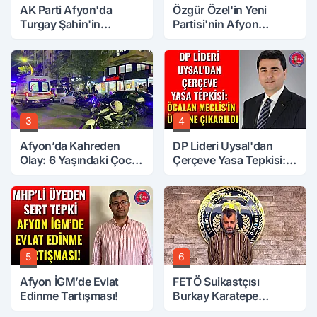
AK Parti Afyon'da
Özgür Özel'in Yeni
Turgay Şahin'in
Partisi'nin Afyon
Ardından Bir Şok Daha!
Başkanı Belli Oldu
3
4
Afyon’da Kahreden
DP Lideri Uysal'dan
Olay: 6 Yaşındaki Çocuk
Çerçeve Yasa Tepkisi:
6. Kattan Düştü
Öcalan Meclis'in
Üzerine Çıkarıldı
5
6
Afyon İGM’de Evlat
FETÖ Suikastçısı
Edinme Tartışması!
Burkay Karatepe
Anlatmaya Devam