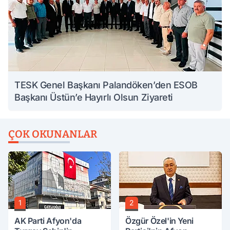
TESK Genel Başkanı Palandöken’den ESOB
Başkanı Üstün’e Hayırlı Olsun Ziyareti
ÇOK OKUNANLAR
1
2
AK Parti Afyon'da
Özgür Özel'in Yeni