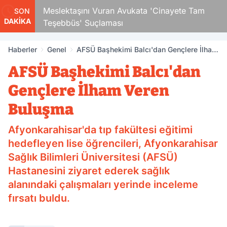
Çocuk
Meslektaşını Vuran Avukata 'Cinayete Tam
SON
DAKİKA
Teşebbüs' Suçlaması
Haberler
Genel
AFSÜ Başhekimi Balcı'dan Gençlere İlham
Veren Buluşma
AFSÜ Başhekimi Balcı'dan
Gençlere İlham Veren
Buluşma
Afyonkarahisar'da tıp fakültesi eğitimi
hedefleyen lise öğrencileri, Afyonkarahisar
Sağlık Bilimleri Üniversitesi (AFSÜ)
Hastanesini ziyaret ederek sağlık
alanındaki çalışmaları yerinde inceleme
fırsatı buldu.