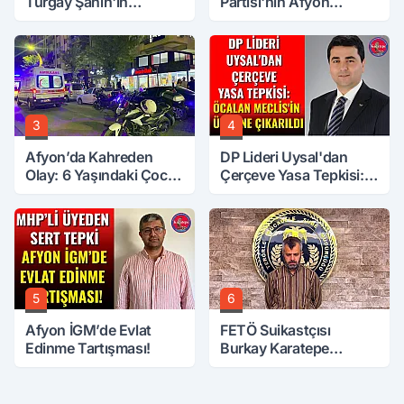
Turgay Şahin'in
Partisi'nin Afyon
Ardından Bir Şok Daha!
Başkanı Belli Oldu
3
4
Afyon’da Kahreden
DP Lideri Uysal'dan
Olay: 6 Yaşındaki Çocuk
Çerçeve Yasa Tepkisi:
6. Kattan Düştü
Öcalan Meclis'in
Üzerine Çıkarıldı
5
6
Afyon İGM’de Evlat
FETÖ Suikastçısı
Edinme Tartışması!
Burkay Karatepe
Anlatmaya Devam
Ediyor: Suikast İçin
Gittim