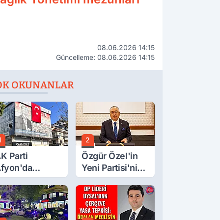
08.06.2026 14:15
Güncelleme: 08.06.2026 14:15
OK OKUNANLAR
1
2
K Parti
Özgür Özel'in
fyon'da
Yeni Partisi'nin
urgay Şahin'in
Afyon Başkanı
rdından Bir
Belli Oldu
ok Daha!