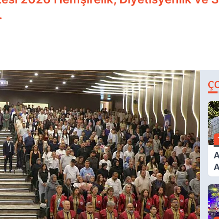
.
Ç
A
A
T
A
Ş