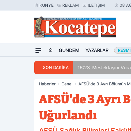
KÜNYE
REKLAM
İLETIŞIM
08 A
GÜNDEM
YAZARLAR
RESMI
16:23
Meslektaşını Vur
SON DAKİKA
Haberler
Genel
AFSÜ'de 3 Ayrı Bölümün Me
AFSÜ'de 3 Ayrı 
Uğurlandı
AFSÜ Sağlık Bilimleri Fakül