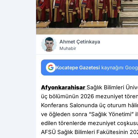
Ahmet Çetinkaya
Muhabir
Kocatepe Gazetesi
kaynağını Google
Afyonkarahisar
Sağlık Bilimleri Üni
üç bölümünün 2026 mezuniyet törenl
Konferans Salonunda üç oturum hâli
ve öğleden sonra “Sağlık Yönetimi” il
edilen törenlerde mezuniyet coşkusu
AFSÜ Sağlık Bilimleri Fakültesinin 2