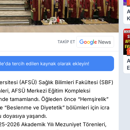
A
K
6
Ç
D
TAKİP ET
A
'da tercih edilen kaynak olarak ekleyin!
E
T
versitesi (AFSÜ) Sağlık Bilimleri Fakültesi (SBF)
eri, AFSÜ Merkezi Eğitim Kompleksi
nde tamamlandı. Öğleden önce “Hemşirelik”
e “Beslenme ve Diyetetik” bölümleri için icra
 doyasıya yaşandı.
025-2026 Akademik Yılı Mezuniyet Törenleri,