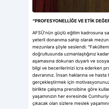
“PROFESYONELLİĞE VE ETİK DEĞ
AFSÜ’nün güçlü eğitim kadrosuna sahip
yeterli donanıma sahip olarak mezun 
mezunlara şöyle seslendi: “Fakültemi
doğrultusunda uzmanlaştığınız kadar, 
aşamasına dokunan duyarlı ve sosyal
bilgi ve becerilerinizi icra ederken 
davranınız. İnsan haklarına ve hasta h
gerçekleştirmek için motivasyonunuzu
birlikte çalışma prensibine göre kull
yaşamınızın her evresinde Cumhuriye
çıkacak olan sizlere meslek yaşamınız