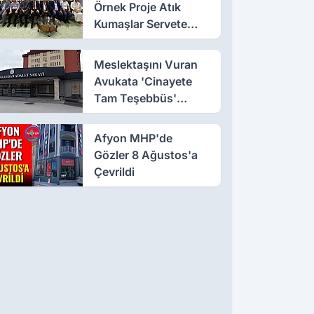
Örnek Proje Atık
Kumaşlar Servete
Dönüştü!
Meslektaşını Vuran
Avukata 'Cinayete
Tam Teşebbüs'
Suçlaması
Afyon MHP'de
Gözler 8 Ağustos'a
Çevrildi