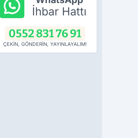
İhbar Hattı
0552 831 76 91
ÇEKİN, GÖNDERİN, YAYINLAYALIM!