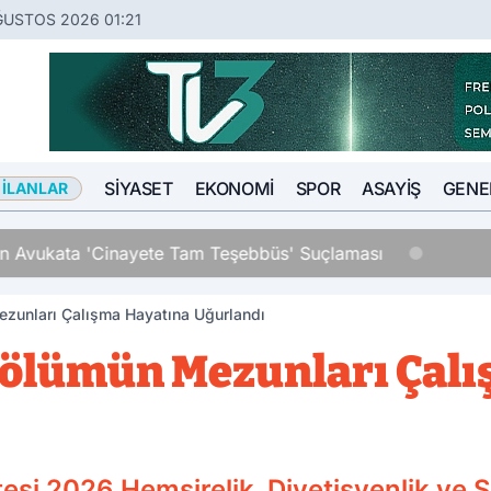
ĞUSTOS 2026 01:21
SIYASET
EKONOMI
SPOR
ASAYIŞ
GENE
 İLANLAR
an Avukata 'Cinayete Tam Teşebbüs' Suçlaması
zunları Çalışma Hayatına Uğurlandı
Bölümün Mezunları Çal
tesi 2026 Hemşirelik, Diyetisyenlik ve 