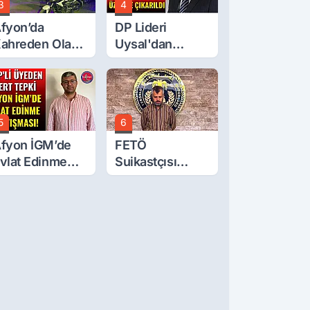
3
4
fyon’da
DP Lideri
ahreden Olay:
Uysal'dan
 Yaşındaki
Çerçeve Yasa
ocuk 6. Kattan
Tepkisi: Öcalan
üştü
Meclis'in
Üzerine Çıkarıldı
5
6
fyon İGM’de
FETÖ
vlat Edinme
Suikastçısı
artışması!
Burkay
Karatepe
Anlatmaya
Devam Ediyor:
Suikast İçin
Gittim