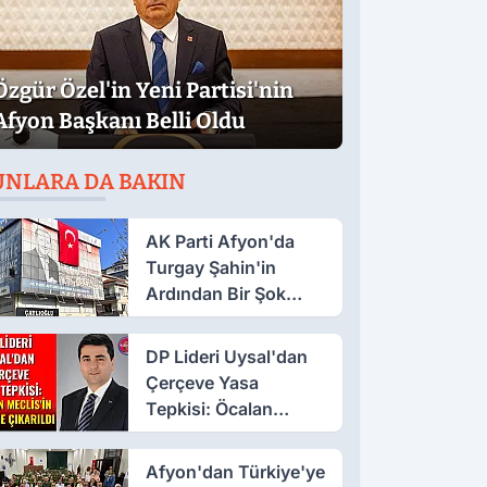
Özgür Özel'in Yeni Partisi'nin
Afyon Başkanı Belli Oldu
UNLARA DA BAKIN
AK Parti Afyon'da
Turgay Şahin'in
Ardından Bir Şok
Daha!
DP Lideri Uysal'dan
Çerçeve Yasa
Tepkisi: Öcalan
Meclis'in Üzerine
Çıkarıldı
Afyon'dan Türkiye'ye