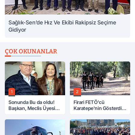
Sağlık-Sen’de Hız Ve Ekibi Rakipsiz Seçime
Gidiyor
ÇOK OKUNANLAR
1
2
Sonunda Bu da oldu!
Firari FETÖ'cü
Başkan, Meclis Üyesini
Karatepe'nin Gösterdiği
Hobi Bahçesinden
Yerler Didik Didik
Attırdı
Aranıyor