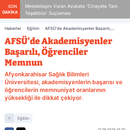
Çocuk
Meslektaşını Vuran Avukata 'Cinayete Tam
SON
DAKİKA
Teşebbüs' Suçlaması
Haberler
Eğitim
AFSÜ'de Akademisyenler Başarılı,
Öğrenciler Memnun
AFSÜ'de Akademisyenler
Başarılı, Öğrenciler
Memnun
Afyonkarahisar Sağlık Bilimleri
Üniversitesi, akademisyenlerin başarısı ve
öğrencilerin memnuniyet oranlarının
yüksekliği ile dikkat çekiyor.
Eğitim
11.06.2025 14:20