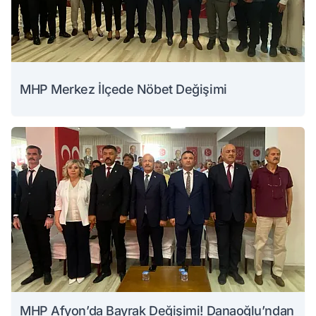
MHP Merkez İlçede Nöbet Değişimi
MHP Afyon’da Bayrak Değişimi! Danaoğlu’ndan