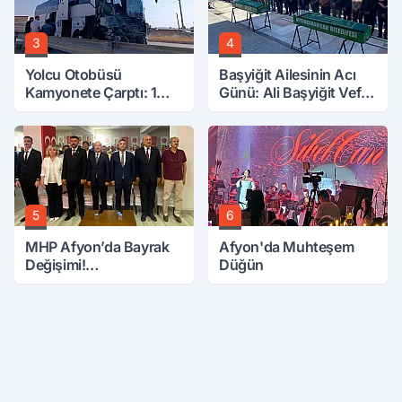
3
4
Yolcu Otobüsü
Başyiğit Ailesinin Acı
Kamyonete Çarptı: 1
Günü: Ali Başyiğit Vefat
Ölü, 15 Yaralı
Etti
5
6
MHP Afyon’da Bayrak
Afyon'da Muhteşem
Değişimi!
Düğün
Danaoğlu’ndan Dikkat
Çeken Mesaj