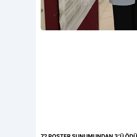
72 POSTER SUNUMUNDAN 3’Ü ÖDÜ