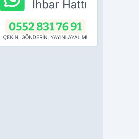
İhbar Hattı
0552 831 76 91
ÇEKİN, GÖNDERİN, YAYINLAYALIM!