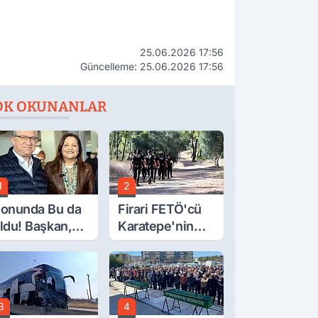
25.06.2026 17:56
Güncelleme: 25.06.2026 17:56
OK OKUNANLAR
1
2
onunda Bu da
Firari FETÖ'cü
ldu! Başkan,
Karatepe'nin
eclis Üyesini
Gösterdiği
obi
Yerler Didik
ahçesinden
Didik Aranıyor
ttırdı
3
4