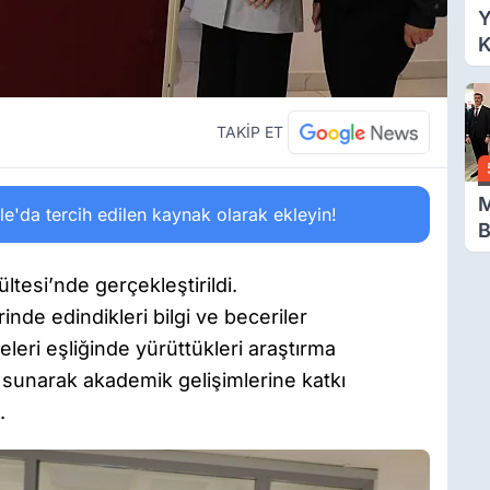
Y
K
Ç
Y
TAKİP ET
M
'da tercih edilen kaynak olarak ekleyin!
B
D
D
tesi’nde gerçekleştirildi.
D
nde edindikleri bilgi ve beceriler
M
eri eşliğinde yürüttükleri araştırma
a sunarak akademik gelişimlerine katkı
.