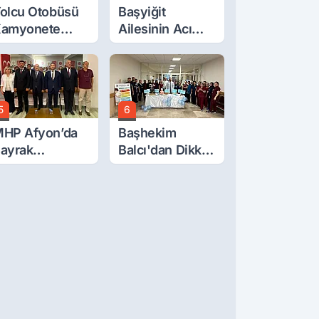
olcu Otobüsü
Başyiğit
amyonete
Ailesinin Acı
arptı: 1 Ölü, 15
Günü: Ali
aralı
Başyiğit Vefat
Etti
5
6
HP Afyon’da
Başhekim
ayrak
Balcı'dan Dikkat
eğişimi!
Çeken
anaoğlu’ndan
Açıklama!
ikkat Çeken
esaj