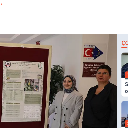
.
Ç
S
o
M
H
B
A