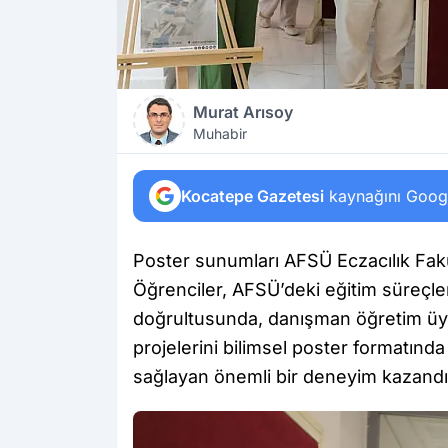
Murat Arısoy
Muhabir
Kocatepe Gazetesi
kaynağını Google
Poster sunumları AFSÜ Eczacılık Fakül
Öğrenciler, AFSÜ’deki eğitim süreçleri
doğrultusunda, danışman öğretim üyel
projelerini bilimsel poster formatınd
sağlayan önemli bir deneyim kazandı