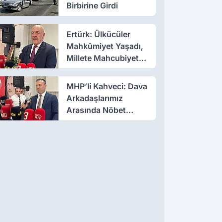
Birbirine Girdi
Ertürk: Ülkücüler
Mahkûmiyet Yaşadı,
Millete Mahcubiyet
Yaşamadı
MHP’li Kahveci: Dava
Arkadaşlarımız
Arasında Nöbet
Değişimi Yapıyoruz