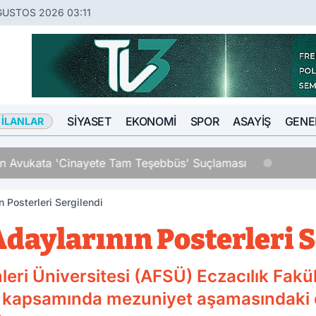
ĞUSTOS 2026 03:11
SIYASET
EKONOMI
SPOR
ASAYIŞ
GENE
 İLANLAR
an Avukata 'Cinayete Tam Teşebbüs' Suçlaması
 Posterleri Sergilendi
daylarının Posterleri 
mleri Üniversitesi (AFSÜ) Eczacılık Fa
rsi kapsamında mezuniyet aşamasındaki ö