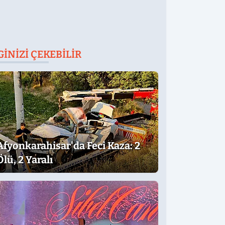
GINIZI ÇEKEBILIR
Afyonkarahisar'da Feci Kaza: 2
Ölü, 2 Yaralı