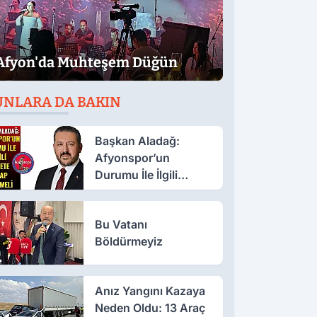
Afyon'da Muhteşem Düğün
UNLARA DA BAKIN
Başkan Aladağ:
Afyonspor’un
Durumu İle İlgili
Millete Hesap
Verilmeli
Bu Vatanı
Böldürmeyiz
Anız Yangını Kazaya
Neden Oldu: 13 Araç