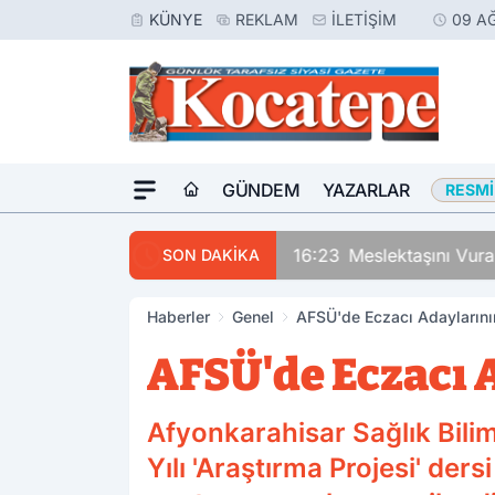
KÜNYE
REKLAM
İLETIŞIM
09 A
GÜNDEM
YAZARLAR
RESMI
16:23
Meslektaşını Vur
SON DAKİKA
Haberler
Genel
AFSÜ'de Eczacı Adaylarının
AFSÜ'de Eczacı A
Afyonkarahisar Sağlık Bili
Yılı 'Araştırma Projesi' de