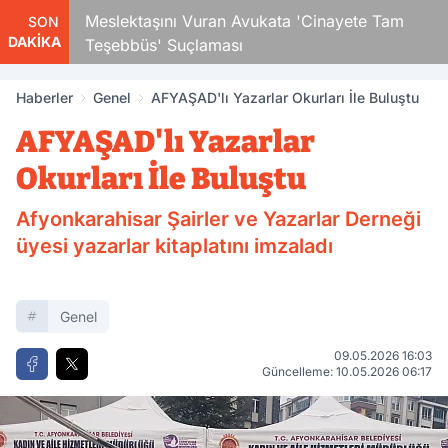
Çocuk
Meslektaşını Vuran Avukata 'Cinayete Tam
SON
DAKİKA
Teşebbüs' Suçlaması
Haberler
Genel
AFYAŞAD'lı Yazarlar Okurları İle Buluştu
AFYAŞAD'lı Yazarlar
Okurları İle Buluştu
Afyonkarahisar Şairler ve Yazarlar Derneği
üyesi yazarlar kitaplatını imzaladı
Genel
09.05.2026 16:03
Güncelleme: 10.05.2026 06:17