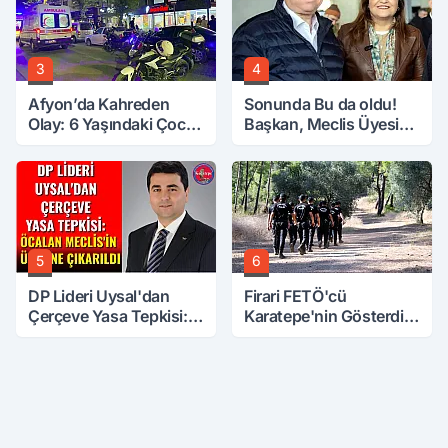
3
4
Afyon’da Kahreden
Sonunda Bu da oldu!
Olay: 6 Yaşındaki Çocuk
Başkan, Meclis Üyesini
6. Kattan Düştü
Hobi Bahçesinden
Attırdı
5
6
DP Lideri Uysal'dan
Firari FETÖ'cü
Çerçeve Yasa Tepkisi:
Karatepe'nin Gösterdiği
Öcalan Meclis'in
Yerler Didik Didik
Üzerine Çıkarıldı
Aranıyor