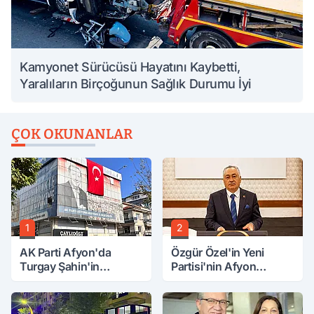
Kamyonet Sürücüsü Hayatını Kaybetti,
Yaralıların Birçoğunun Sağlık Durumu İyi
ÇOK OKUNANLAR
1
2
AK Parti Afyon'da
Özgür Özel'in Yeni
Turgay Şahin'in
Partisi'nin Afyon
Ardından Bir Şok Daha!
Başkanı Belli Oldu