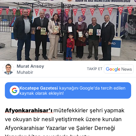
Murat Arısoy
TAKİP ET
Muhabir
Kocatepe Gazetesi
kaynağını Google'da tercih edilen
kaynak olarak ekleyin!
Afyonkarahisar'ı
mütefekkirler şehri yapmak
ve okuyan bir nesil yetiştirmek üzere kurulan
Afyonkarahisar Yazarlar ve Şairler Derneği