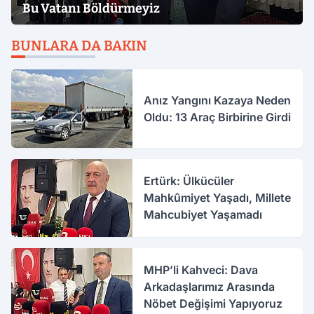
Bu Vatanı Böldürmeyiz
BUNLARA DA BAKIN
Anız Yangını Kazaya Neden
Oldu: 13 Araç Birbirine Girdi
Ertürk: Ülkücüler
Mahkûmiyet Yaşadı, Millete
Mahcubiyet Yaşamadı
MHP’li Kahveci: Dava
Arkadaşlarımız Arasında
Nöbet Değişimi Yapıyoruz