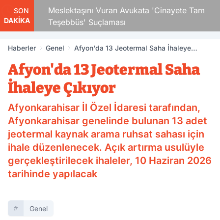
Çocuk
Meslektaşını Vuran Avukata 'Cinayete Tam
SON
DAKİKA
Teşebbüs' Suçlaması
Haberler
Genel
Afyon'da 13 Jeotermal Saha İhaleye
Çıkıyor
Afyon'da 13 Jeotermal Saha
İhaleye Çıkıyor
Afyonkarahisar İl Özel İdaresi tarafından,
Afyonkarahisar genelinde bulunan 13 adet
jeotermal kaynak arama ruhsat sahası için
ihale düzenlenecek. Açık artırma usulüyle
gerçekleştirilecek ihaleler, 10 Haziran 2026
tarihinde yapılacak
Genel