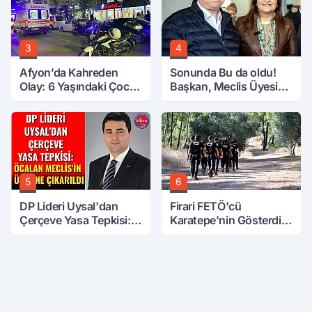
3
4
Afyon’da Kahreden
Sonunda Bu da oldu!
Olay: 6 Yaşındaki Çocuk
Başkan, Meclis Üyesini
6. Kattan Düştü
Hobi Bahçesinden
Attırdı
5
6
DP Lideri Uysal'dan
Firari FETÖ'cü
Çerçeve Yasa Tepkisi:
Karatepe'nin Gösterdiği
Öcalan Meclis'in
Yerler Didik Didik
Üzerine Çıkarıldı
Aranıyor