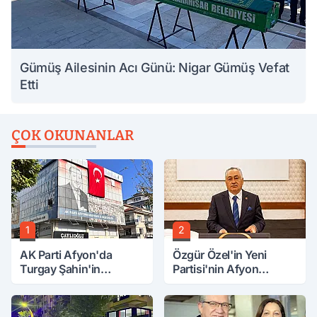
Gümüş Ailesinin Acı Günü: Nigar Gümüş Vefat
Etti
ÇOK OKUNANLAR
1
2
AK Parti Afyon'da
Özgür Özel'in Yeni
Turgay Şahin'in
Partisi'nin Afyon
Ardından Bir Şok Daha!
Başkanı Belli Oldu