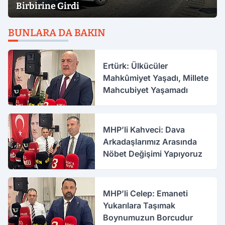
Birbirine Girdi
BUNLARA DA BAKIN
Ertürk: Ülkücüler
Mahkûmiyet Yaşadı, Millete
Mahcubiyet Yaşamadı
MHP’li Kahveci: Dava
Arkadaşlarımız Arasında
Nöbet Değişimi Yapıyoruz
MHP’li Celep: Emaneti
Yukarılara Taşımak
Boynumuzun Borcudur