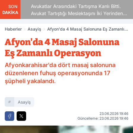
Avukatlar Arasındaki Tartışma Kanlı Bitti.
SON
DAKİKA
Avukat Tartıştığı Meslektaşını İki Yerinden
Vurdu
Haberler
Asayiş
Afyon'da 4 Masaj Salonuna Eş Zamanlı
Operasyon
Afyon'da 4 Masaj Salonuna
Eş Zamanlı Operasyon
Afyonkarahisar'da dört masaj salonuna
düzenlenen fuhuş operasyonunda 17
şüpheli yakalandı.
Asayiş
23.06.2026 19:46
Güncelleme: 23.06.2026 19:46