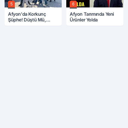
5
6
Afyon'da Korkunç
Afyon Tarımında Yeni
Şüphe! Düştü Mü,
Ürünler Yolda
Öldürüldü Mü!