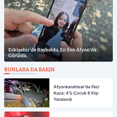
Eskişehir'de Kayboldu, En Son Afyon'da
Görüldü
BUNLARA DA BAKIN
Afyonkarahisar’da Feci
Kaza: 4’ü Çocuk 8 Kişi
Yaralandı