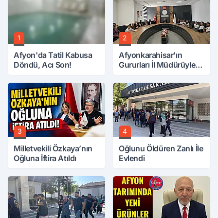
1
2
Afyon'da Tatil Kabusa
Afyonkarahisar'ın
Döndü, Acı Son!
Gururları İl Müdürüyle
Buluştu
3
4
Milletvekili Özkaya’nın
Oğlunu Öldüren Zanlı İle
Oğluna İftira Atıldı
Evlendi