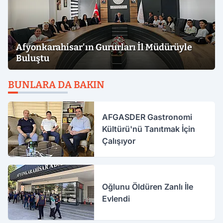
Afyonkarahisar'ın Gururları İl Müdürüyle
Buluştu
BUNLARA DA BAKIN
AFGASDER Gastronomi
Kültürü'nü Tanıtmak İçin
Çalışıyor
Oğlunu Öldüren Zanlı İle
Evlendi