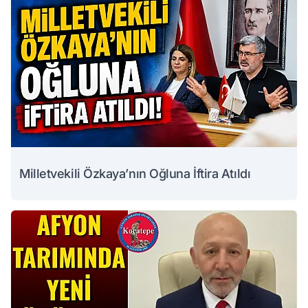
Milletvekili Özkaya’nın Oğluna İftira Atıldı