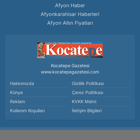
Afyon Haber
Afyonkarahisar Haberleri
Afyon Altın Fiyatları
Kocatepe Gazetesi
www.kocatepegazetesi.com
Hakkımızda
Gizlilik Politikası
Künye
Çerez Politikası
Reklam
KVKK Metni
Kullanım Koşulları
İletişim Bilgileri
Afyon'da 500 Bin TL'lik Projenin Protokolü İmzalandı! - Genel