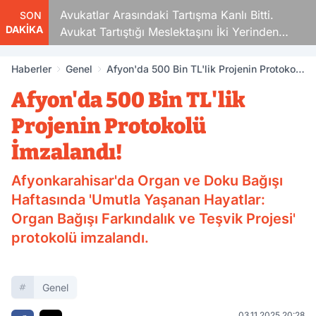
Avukatlar Arasındaki Tartışma Kanlı Bitti.
SON
DAKİKA
Avukat Tartıştığı Meslektaşını İki Yerinden
Vurdu
Haberler
Genel
Afyon'da 500 Bin TL'lik Projenin Protokolü
İmzalandı!
Afyon'da 500 Bin TL'lik
Projenin Protokolü
İmzalandı!
Afyonkarahisar'da Organ ve Doku Bağışı
Haftasında 'Umutla Yaşanan Hayatlar:
Organ Bağışı Farkındalık ve Teşvik Projesi'
protokolü imzalandı.
Genel
03.11.2025 20:28