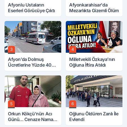
Afyonlu Ustaların
Afyonkarahisar'da
Eserleri Görücüye Çıktı
Mezarlıkta Gizemli Ölüm
3
4
Afyon’da Dolmuş
Milletvekili Özkaya’nın
Ücretlerine Yüzde 40
Oğluna İftira Atıldı
Zam Talebi
5
6
Orkun Kökçü'nün Acı
Oğlunu Öldüren Zanlı İle
Günü... Cenaze Namazı
Evlendi
Emirdağ'da