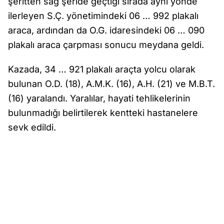
şeritten sağ şeride geçtiği sırada aynı yönde
ilerleyen S.Ç. yönetimindeki 06 … 992 plakalı
araca, ardından da O.G. idaresindeki 06 … 090
plakalı araca çarpması sonucu meydana geldi.
Kazada, 34 … 921 plakalı araçta yolcu olarak
bulunan O.D. (18), A.M.K. (16), A.H. (21) ve M.B.T.
(16) yaralandı. Yaralılar, hayati tehlikelerinin
bulunmadığı belirtilerek kentteki hastanelere
sevk edildi.