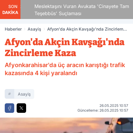
 Çocuk
Meslektaşını Vuran Avukata 'Cinayete Tam
SON
DAKİKA
Teşebbüs' Suçlaması
Haberler
Asayiş
Afyon'da Akçin Kavşağı'nda Zincirleme
Kaza
Afyon'da Akçin Kavşağı'nda
Zincirleme Kaza
Afyonkarahisar'da üç aracın karıştığı trafik
kazasında 4 kişi yaralandı
Asayiş
26.05.2025 10:57
Güncelleme: 26.05.2025 10:57