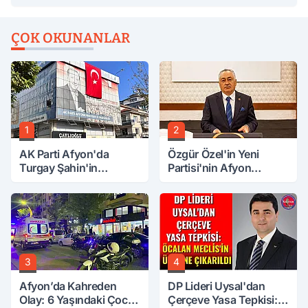
ÇOK OKUNANLAR
1
2
AK Parti Afyon'da
Özgür Özel'in Yeni
Turgay Şahin'in
Partisi'nin Afyon
Ardından Bir Şok Daha!
Başkanı Belli Oldu
3
4
Afyon’da Kahreden
DP Lideri Uysal'dan
Olay: 6 Yaşındaki Çocuk
Çerçeve Yasa Tepkisi: