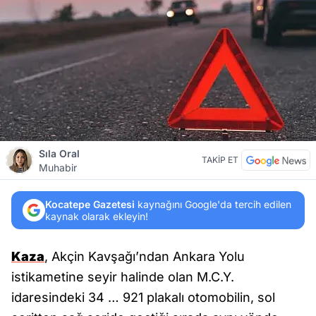
Sıla Oral
TAKİP ET
Muhabir
Kocatepe Gazetesi
kaynağını Google'da tercih edilen
kaynak olarak ekleyin!
Kaza
, Akçin Kavşağı’ndan Ankara Yolu
istikametine seyir halinde olan M.C.Y.
idaresindeki 34 … 921 plakalı otomobilin, sol