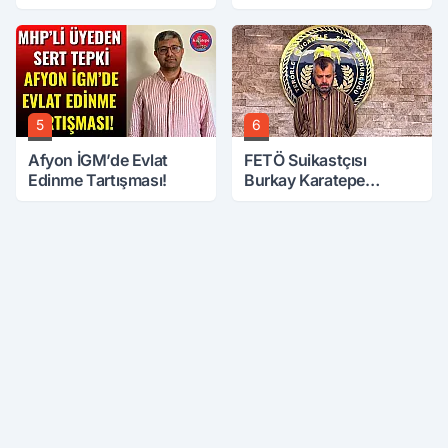
6. Kattan Düştü
Öcalan Meclis'in
Üzerine Çıkarıldı
5
6
Afyon İGM’de Evlat
FETÖ Suikastçısı
Edinme Tartışması!
Burkay Karatepe
Anlatmaya Devam
Ediyor: Suikast İçin
Gittim