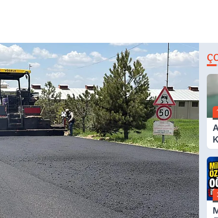
Ç
A
K
A
M