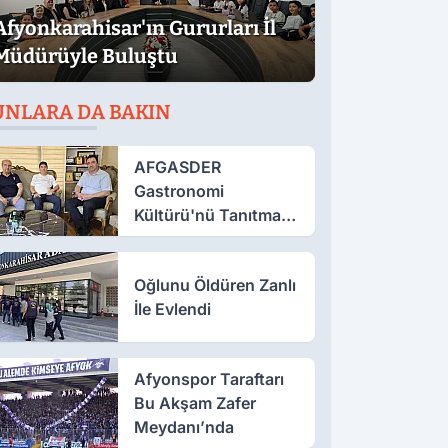
Afyonkarahisar'ın Gururları İl
Müdürüyle Buluştu
UNLARA DA BAKIN
AFGASDER
Gastronomi
Kültürü'nü Tanıtmak
İçin Çalışıyor
Oğlunu Öldüren Zanlı
İle Evlendi
Afyonspor Taraftarı
Bu Akşam Zafer
Meydanı’nda