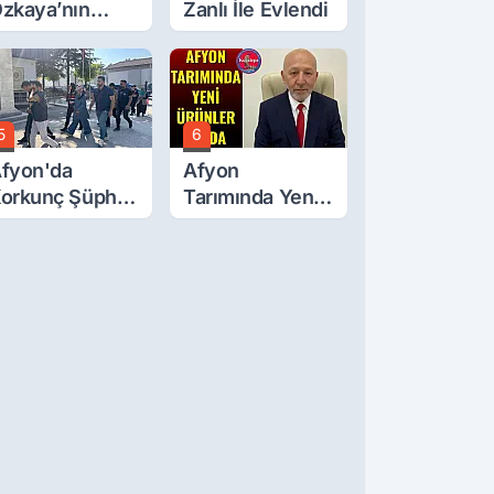
zkaya’nın
Zanlı İle Evlendi
ğluna İftira
tıldı
5
6
fyon'da
Afyon
orkunç Şüphe!
Tarımında Yeni
üştü Mü,
Ürünler Yolda
ldürüldü Mü!