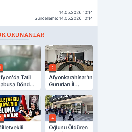
14.05.2026 10:14
Güncelleme: 14.05.2026 10:14
OK OKUNANLAR
1
2
fyon'da Tatil
Afyonkarahisar'ın
abusa Döndü,
Gururları İl
cı Son!
Müdürüyle
Buluştu
3
4
illetvekili
Oğlunu Öldüren