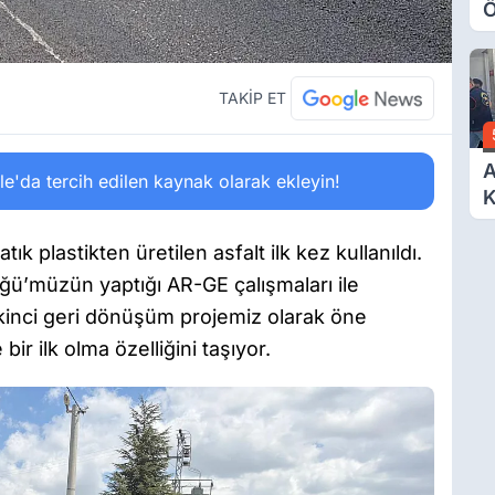
Ö
O
A
TAKİP ET
A
'da tercih edilen kaynak olarak ekleyin!
K
D
Ö
ık plastikten üretilen asfalt ilk kez kullanıldı.
üğü’müzün yaptığı AR-GE çalışmaları ile
inci geri dönüşüm projemiz olarak öne
r ilk olma özelliğini taşıyor.