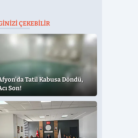
GINIZI ÇEKEBILIR
Afyon'da Tatil Kabusa Döndü,
Acı Son!