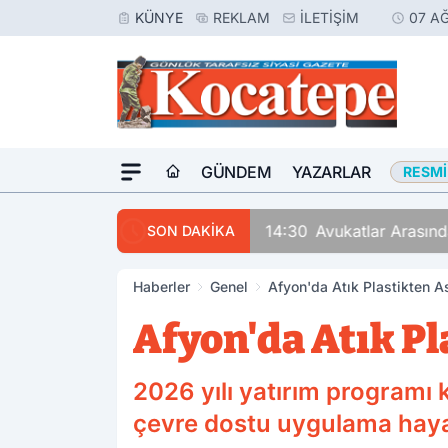
KÜNYE
REKLAM
İLETIŞIM
07 A
GÜNDEM
YAZARLAR
RESMI
14:30
Avukatlar Arasındaki Tartışma
SON DAKİKA
Haberler
Genel
Afyon'da Atık Plastikten As
Afyon'da Atık Pl
2026 yılı yatırım programı
çevre dostu uygulama hayat