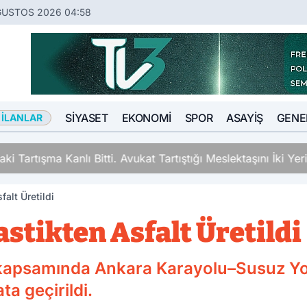
ĞUSTOS 2026 04:58
SIYASET
EKONOMI
SPOR
ASAYIŞ
GENE
 İLANLAR
 Kanlı Bitti. Avukat Tartıştığı Meslektaşını İki Yerinden Vurd
falt Üretildi
astikten Asfalt Üretildi
 kapsamında Ankara Karayolu–Susuz Yol
a geçirildi.