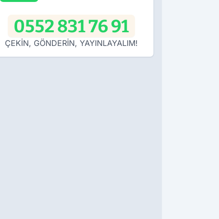
0552 831 76 91
ÇEKİN, GÖNDERİN, YAYINLAYALIM!