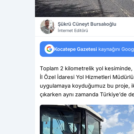
Şükrü Cüneyt Bursalıoğlu
İnternet Editörü
Kocatepe Gazetesi
kaynağını Google
Toplam 2 kilometrelik yol kesiminde, at
İl Özel İdaresi Yol Hizmetleri Müdürl
uygulamaya koyduğumuz bu proje, ik
çıkarken aynı zamanda Türkiye’de de bi