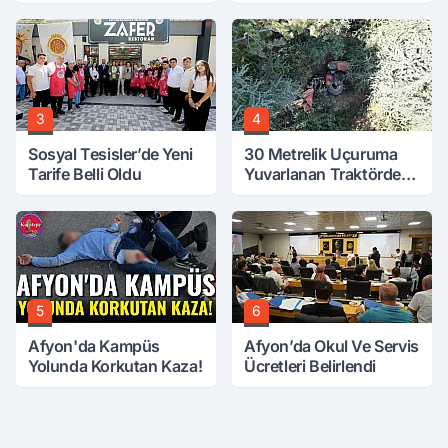
Tarih Netleşti!
Vefat Etti
3
4
Sosyal Tesisler’de Yeni
30 Metrelik Uçuruma
Tarife Belli Oldu
Yuvarlanan Traktörden
Sağ Çıktılar
5
6
Afyon'da Kampüs
Afyon’da Okul Ve Servis
Yolunda Korkutan Kaza!
Ücretleri Belirlendi