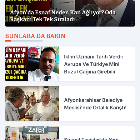
Afyon'da Esnaf Neden Kan Ağlıyor? Oda
Başkanı Tek Tek Sıraladı
BUNLARA DA BAKIN
İklim Uzmanı Tarih Verdi:
Avrupa Ve Türkiye Mini
Buzul Çağına Girebilir
Afyonkarahisar Belediye
Meclisi’nde Ortalık Karıştı!
Sosyal Tesisler’de Yeni