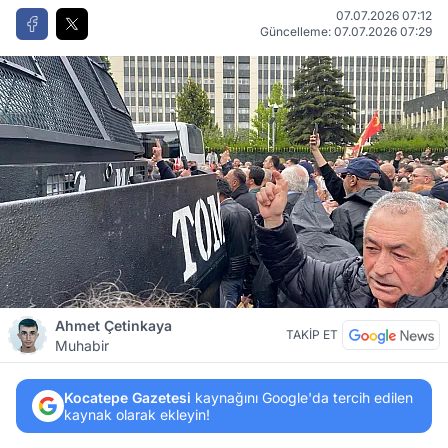
07.07.2026 07:12
Güncelleme: 07.07.2026 07:29
Ahmet Çetinkaya
TAKİP ET
Muhabir
Kocatepe Gazetesi
kaynağını Google'da tercih edilen
kaynak olarak ekleyin!