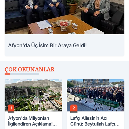
Afyon'da Üç İsim Bir Araya Geldi!
ÇOK OKUNANLAR
1
2
Afyon'da Milyonları
Lafçı Ailesinin Acı
İlgilendiren Açıklama!
Günü: Beytullah Lafçı