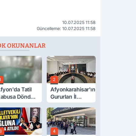
10.07.2025 11:58
Güncelleme: 10.07.2025 11:58
OK OKUNANLAR
1
2
fyon'da Tatil
Afyonkarahisar'ın
abusa Döndü,
Gururları İl
cı Son!
Müdürüyle
Buluştu
3
4