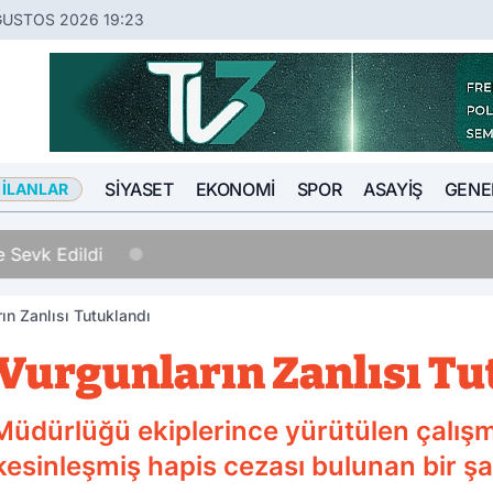
ĞUSTOS 2026 19:23
SIYASET
EKONOMI
SPOR
ASAYIŞ
GENE
 İLANLAR
 Sevk Edildi
n Zanlısı Tutuklandı
Vurgunların Zanlısı Tu
Müdürlüğü ekiplerince yürütülen çalış
 kesinleşmiş hapis cezası bulunan bir 