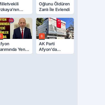
illetvekili
Oğlunu Öldüren
zkaya’nın
Zanlı İle Evlendi
ğluna İftira
tıldı
5
6
fyon
AK Parti
arımında Yeni
Afyon'da
rünler Yolda
Turgay Şahin'in
Ardından Bir
Şok Daha!