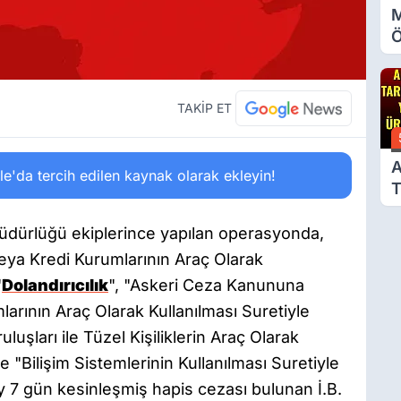
M
Ö
O
A
TAKİP ET
A
'da tercih edilen kaynak olarak ekleyin!
T
Ü
üdürlüğü ekiplerince yapılan operasyonda,
veya Kredi Kurumlarının Araç Olarak
"
Dolandırıcılık
", "Askeri Ceza Kanununa
arının Araç Olarak Kullanılması Suretiyle
şları ile Tüzel Kişiliklerin Araç Olarak
ve "Bilişim Sistemlerinin Kullanılması Suretiyle
 ay 7 gün kesinleşmiş hapis cezası bulunan İ.B.