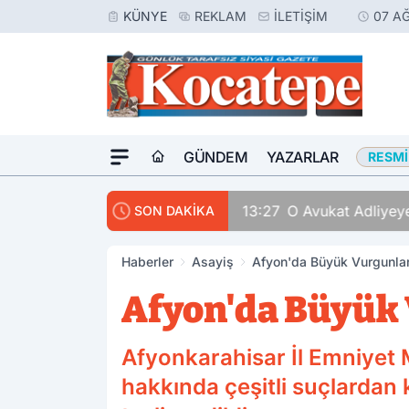
KÜNYE
REKLAM
İLETIŞIM
07 A
GÜNDEM
YAZARLAR
RESMI
13:27
O Avukat Adliyeye
SON DAKİKA
Haberler
Asayiş
Afyon'da Büyük Vurgunları
Afyon'da Büyük 
Afyonkarahisar İl Emniyet 
hakkında çeşitli suçlardan