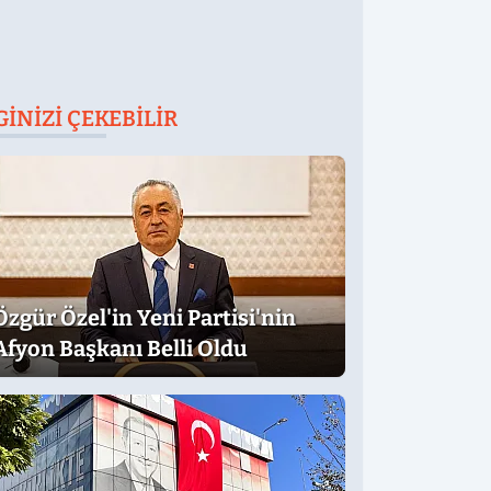
GINIZI ÇEKEBILIR
Özgür Özel'in Yeni Partisi'nin
Afyon Başkanı Belli Oldu