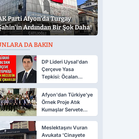
AK Parti Afyon'da Turgay
Şahin'in Ardından Bir Şok Daha!
UNLARA DA BAKIN
DP Lideri Uysal'dan
Çerçeve Yasa
Tepkisi: Öcalan
Meclis'in Üzerine
Çıkarıldı
Afyon'dan Türkiye'ye
Örnek Proje Atık
Kumaşlar Servete
Dönüştü!
Meslektaşını Vuran
Avukata 'Cinayete