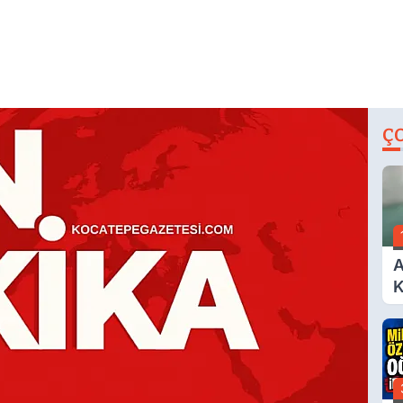
Ç
A
K
A