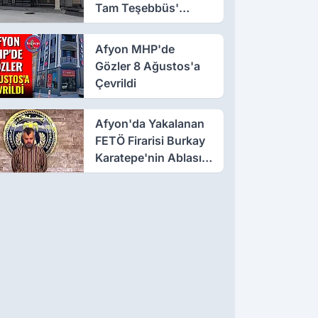
Tam Teşebbüs'
Suçlaması
Afyon MHP'de
Gözler 8 Ağustos'a
Çevrildi
Afyon'da Yakalanan
FETÖ Firarisi Burkay
Karatepe'nin Ablası
Gözaltına Alındı