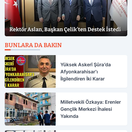
Rektör Aslan, Başkan Çelik’ten Destek İstedi
BUNLARA DA BAKIN
Yüksek Askerî Şûra’da
Afyonkarahisar'ı
İlgilendiren İki Karar
Milletvekili Özkaya: Erenler
Gençlik Merkezi İhalesi
Yakında