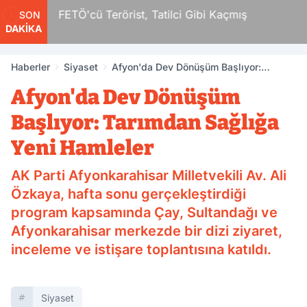
r
FETÖ'cü Terörist, Tatilci Gibi Kaçmış
SON
DAKİKA
Haberler
Siyaset
Afyon'da Dev Dönüşüm Başlıyor:
Tarımdan Sağlığa Yeni Hamleler
Afyon'da Dev Dönüşüm
Başlıyor: Tarımdan Sağlığa
Yeni Hamleler
AK Parti Afyonkarahisar Milletvekili Av. Ali
Özkaya, hafta sonu gerçekleştirdiği
program kapsamında Çay, Sultandağı ve
Afyonkarahisar merkezde bir dizi ziyaret,
inceleme ve istişare toplantısına katıldı.
Siyaset