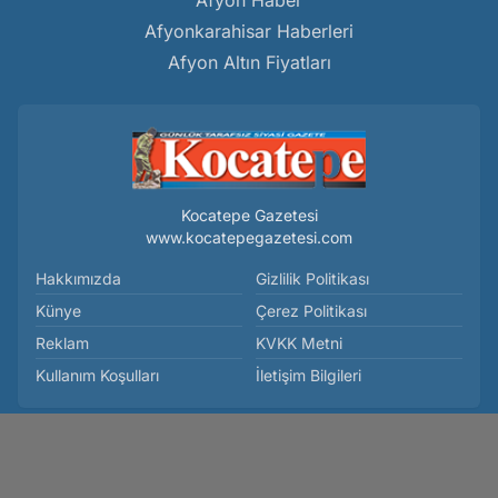
Afyon Haber
Afyonkarahisar Haberleri
Afyon Altın Fiyatları
Kocatepe Gazetesi
www.kocatepegazetesi.com
Hakkımızda
Gizlilik Politikası
Künye
Çerez Politikası
Reklam
KVKK Metni
Kullanım Koşulları
İletişim Bilgileri
Afyon'da Dev Dönüşüm Başlıyor: Tarımdan Sağlığa Yeni
Hamleler - Siyaset