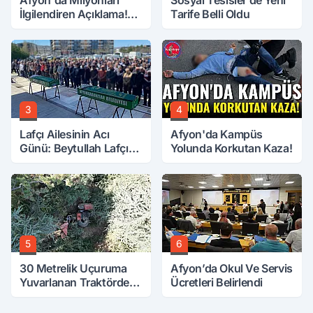
Afyon'da Milyonları
Sosyal Tesisler’de Yeni
İlgilendiren Açıklama!
Tarife Belli Oldu
Tarih Netleşti!
3
4
Lafçı Ailesinin Acı
Afyon'da Kampüs
Günü: Beytullah Lafçı
Yolunda Korkutan Kaza!
Vefat Etti
5
6
30 Metrelik Uçuruma
Afyon’da Okul Ve Servis
Yuvarlanan Traktörden
Ücretleri Belirlendi
Sağ Çıktılar