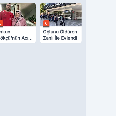
cretlerine
Oğluna İftira
üzde 40 Zam
Atıldı
alebi
5
6
rkun
Oğlunu Öldüren
ökçü'nün Acı
Zanlı İle Evlendi
ünü... Cenaze
amazı
mirdağ'da