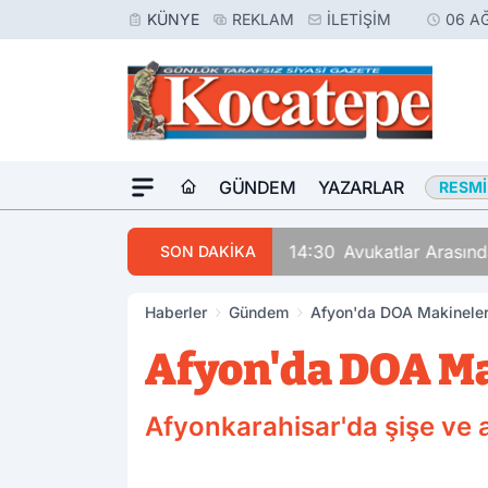
KÜNYE
REKLAM
İLETIŞIM
06 A
GÜNDEM
YAZARLAR
RESMI
14:30
Avukatlar Arasında
SON DAKİKA
Haberler
Gündem
Afyon'da DOA Makineleri
Afyon'da DOA Ma
Afyonkarahisar'da şişe ve a