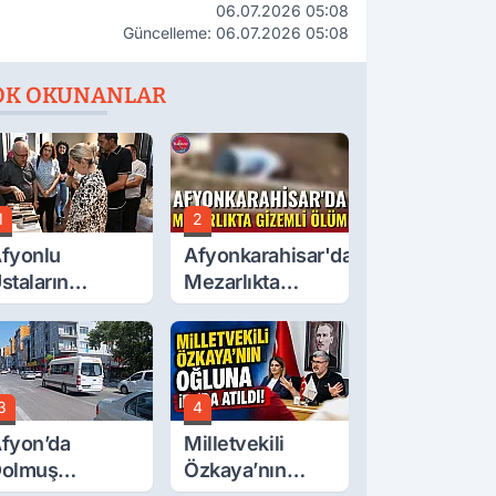
06.07.2026 05:08
Güncelleme: 06.07.2026 05:08
OK OKUNANLAR
1
2
fyonlu
Afyonkarahisar'da
staların
Mezarlıkta
serleri
Gizemli Ölüm
örücüye Çıktı
3
4
fyon’da
Milletvekili
olmuş
Özkaya’nın