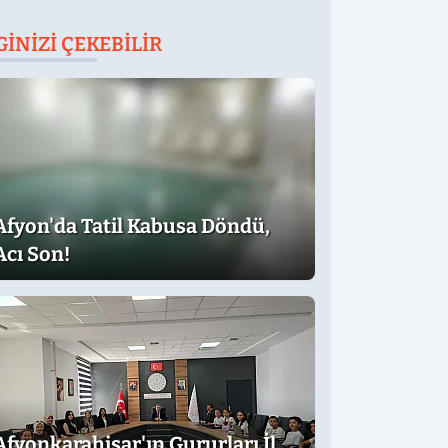
GINIZI ÇEKEBILIR
Afyon'da Tatil Kabusa Döndü,
Acı Son!
Afyonkarahisar'ın Gururları İl