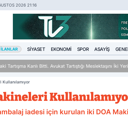
ĞUSTOS 2026 21:16
SIYASET
EKONOMI
SPOR
ASAYIŞ
GENE
 İLANLAR
ki Tartışma Kanlı Bitti. Avukat Tartıştığı Meslektaşını İki Y
 Kullanılamıyor
kineleri Kullanılamıyo
mbalaj iadesi için kurulan iki DOA Mak