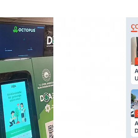
Ç
A
U
E
G
A
D