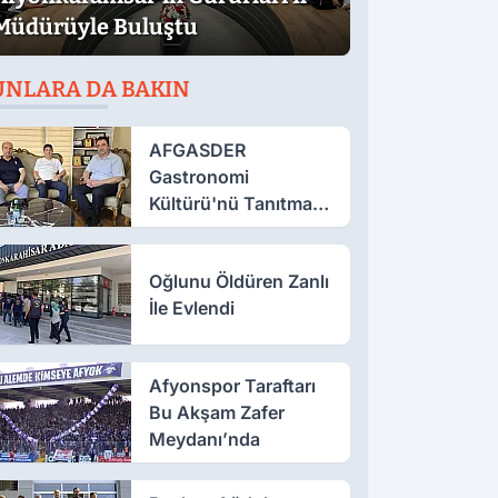
Müdürüyle Buluştu
UNLARA DA BAKIN
AFGASDER
Gastronomi
Kültürü'nü Tanıtmak
İçin Çalışıyor
Oğlunu Öldüren Zanlı
İle Evlendi
Afyonspor Taraftarı
Bu Akşam Zafer
Meydanı’nda