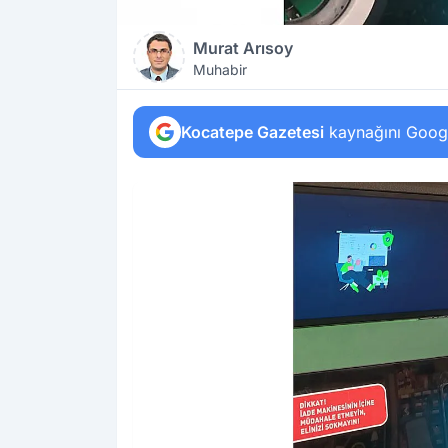
Murat Arısoy
Muhabir
Kocatepe Gazetesi
kaynağını Google