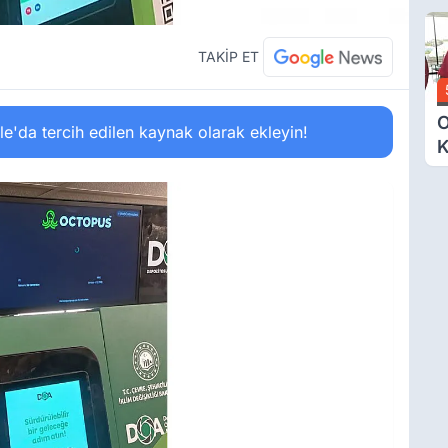
Ü
Y
T
TAKİP ET
O
'da tercih edilen kaynak olarak ekleyin!
K
G
N
E