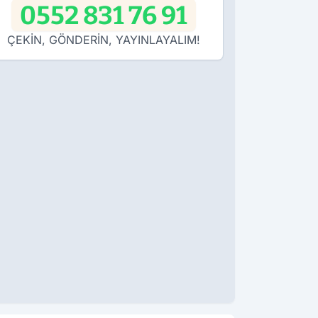
0552 831 76 91
ÇEKİN, GÖNDERİN, YAYINLAYALIM!