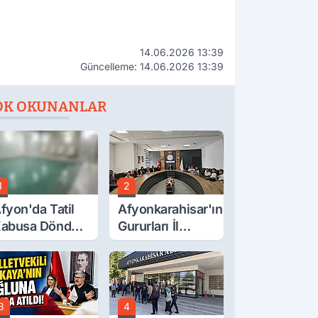
14.06.2026 13:39
Güncelleme: 14.06.2026 13:39
OK OKUNANLAR
1
2
fyon'da Tatil
Afyonkarahisar'ın
abusa Döndü,
Gururları İl
cı Son!
Müdürüyle
Buluştu
3
4