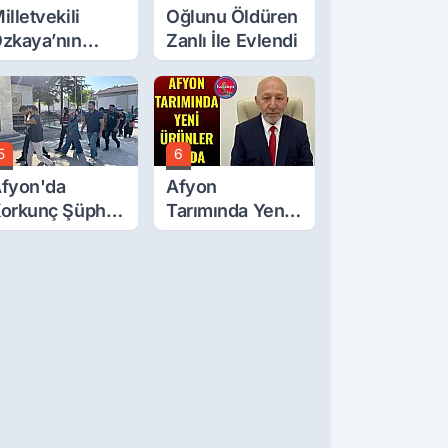
illetvekili
Oğlunu Öldüren
zkaya’nın
Zanlı İle Evlendi
ğluna İftira
tıldı
5
6
fyon'da
Afyon
orkunç Şüphe!
Tarımında Yeni
üştü Mü,
Ürünler Yolda
ldürüldü Mü!