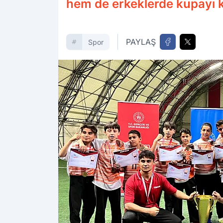
hem de erkeklerde kupayı ka
PAYLAŞ
Spor