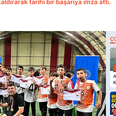
ldırarak tarihi bir başarıya imza attı.
Ç
A
K
A