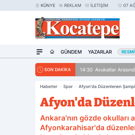
KÜNYE
REKLAM
İLETIŞIM
07 A
GÜNDEM
YAZARLAR
RESMI
14:30
Avukatlar Arasında
SON DAKİKA
Haberler
Spor
Afyon'da Düzenlenen Şamp
Afyon'da Düzen
Ankara'nın gözde okulları 
Afyonkarahisar'da düzenlen