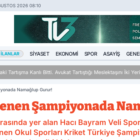
ĞUSTOS 2026 08:10
SIYASET
EKONOMI
SPOR
ASAYIŞ
GENE
 İLANLAR
ki Tartışma Kanlı Bitti. Avukat Tartıştığı Meslektaşını İki Y
iyonada Namağlup Gurur!
lenen Şampiyonada Na
arasında yer alan Hacı Bayram Veli Spo
en Okul Sporları Kriket Türkiye Şampi