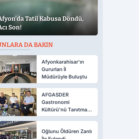
Afyon'da Tatil Kabusa Döndü,
Acı Son!
UNLARA DA BAKIN
Afyonkarahisar'ın
Gururları İl
Müdürüyle Buluştu
AFGASDER
Gastronomi
Kültürü'nü Tanıtmak
İçin Çalışıyor
Oğlunu Öldüren Zanlı
İle Evlendi