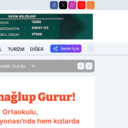
Senin İçin
L
TURIZM
DIĞER
erinden Vurdu
12:33
Sigara Fiyatları
mağlup Gurur!
r Ortaokulu,
yonası'nda hem kızlarda