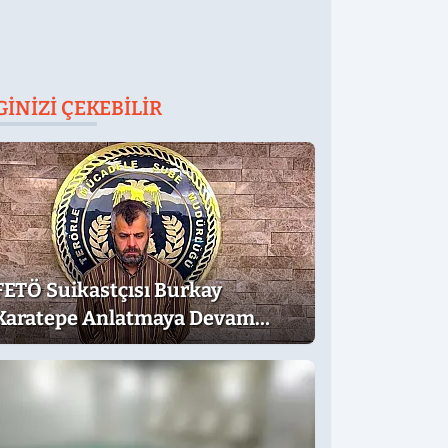
GINIZI ÇEKEBILIR
FETÖ Suikastçısı Burkay
Karatepe Anlatmaya Devam
Ediyor: Suikast İçin Gittim