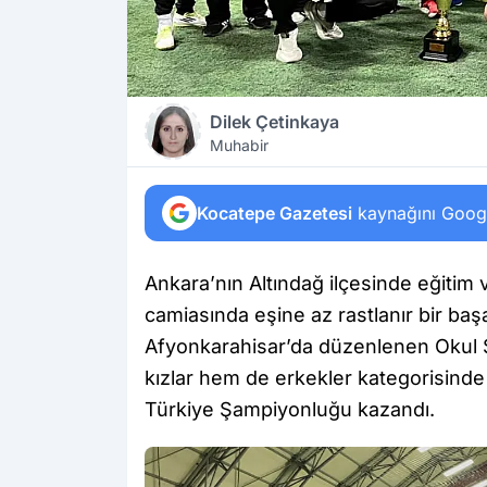
Dilek Çetinkaya
Muhabir
Kocatepe Gazetesi
kaynağını Google
Ankara’nın Altındağ ilçesinde eğitim
camiasında eşine az rastlanır bir başa
Afyonkarahisar’da düzenlenen Okul 
kızlar hem de erkekler kategorisind
Türkiye Şampiyonluğu kazandı.