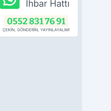
İhbar Hattı
0552 831 76 91
ÇEKİN, GÖNDERİN, YAYINLAYALIM!