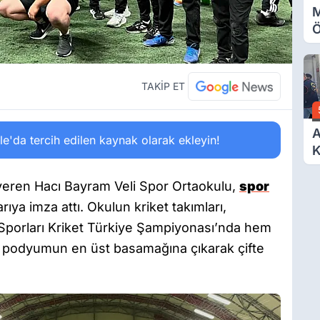
M
Ö
O
A
TAKİP ET
A
'da tercih edilen kaynak olarak ekleyin!
K
D
Ö
 veren Hacı Bayram Veli Spor Ortaokulu,
spor
rıya imza attı. Okulun kriket takımları,
Sporları Kriket Türkiye Şampiyonası’nda hem
e podyumun en üst basamağına çıkarak çifte