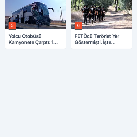
5
6
Yolcu Otobüsü
FETÖcü Terörist Yer
Kamyonete Çarptı: 1
Göstermişti. İşte
Ölü, 15 Yaralı
Bulunanlar