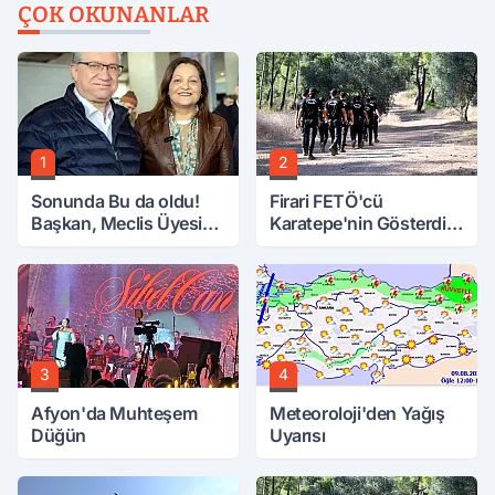
ÇOK OKUNANLAR
1
2
Sonunda Bu da oldu!
Firari FETÖ'cü
Başkan, Meclis Üyesini
Karatepe'nin Gösterdiği
Hobi Bahçesinden
Yerler Didik Didik
Attırdı
Aranıyor
3
4
Afyon'da Muhteşem
Meteoroloji'den Yağış
Düğün
Uyarısı