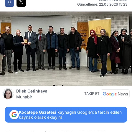
Güncelleme: 22.05.2026 15:23
Dilek Çetinkaya
TAKİP ET
Muhabir
Kocatepe Gazetesi
kaynağını Google'da tercih edilen
kaynak olarak ekleyin!