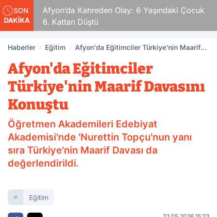
ldular
Afyon’da Kahreden Olay: 6 Yaşındaki Çocuk
SON
DAKİKA
6. Kattan Düştü
Haberler
Eğitim
Afyon'da Eğitimciler Türkiye'nin Maarif
Davasını Konuştu
Afyon'da Eğitimciler
Türkiye'nin Maarif Davasını
Konuştu
Öğretmen Akademileri Edebiyat
Akademisi'nde 'Nurettin Topçu'nun yanı
sıra Türkiye'nin Maarif Davası da
değerlendirildi.
Eğitim
22.05.2026 15:23