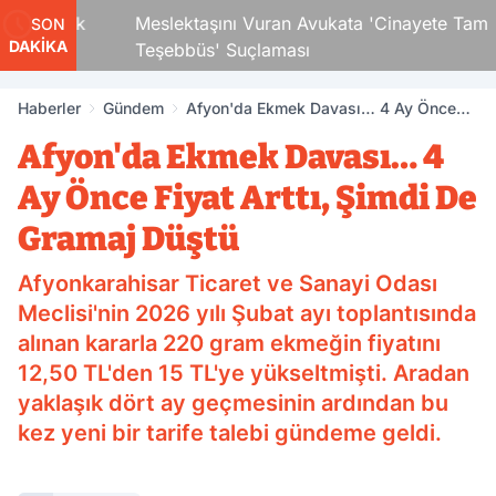
i Çocuk
Meslektaşını Vuran Avukata 'Cinayete Tam
SON
DAKİKA
Teşebbüs' Suçlaması
Haberler
Gündem
Afyon'da Ekmek Davası… 4 Ay Önce
Fiyat Arttı, Şimdi De Gramaj Düştü
Afyon'da Ekmek Davası… 4
Ay Önce Fiyat Arttı, Şimdi De
Gramaj Düştü
Afyonkarahisar Ticaret ve Sanayi Odası
Meclisi'nin 2026 yılı Şubat ayı toplantısında
alınan kararla 220 gram ekmeğin fiyatını
12,50 TL'den 15 TL'ye yükseltmişti. Aradan
yaklaşık dört ay geçmesinin ardından bu
kez yeni bir tarife talebi gündeme geldi.