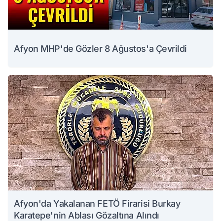
Afyon MHP'de Gözler 8 Ağustos'a Çevrildi
Afyon'da Yakalanan FETÖ Firarisi Burkay
Karatepe'nin Ablası Gözaltına Alındı