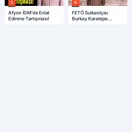
5
6
Afyon İGM’de Evlat
FETÖ Suikastçısı
Edinme Tartışması!
Burkay Karatepe
Anlatmaya Devam
Ediyor: Suikast İçin
Gittim