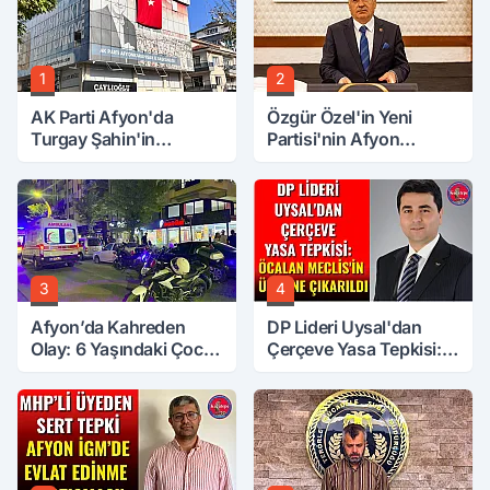
1
2
AK Parti Afyon'da
Özgür Özel'in Yeni
Turgay Şahin'in
Partisi'nin Afyon
Ardından Bir Şok Daha!
Başkanı Belli Oldu
3
4
Afyon’da Kahreden
DP Lideri Uysal'dan
Olay: 6 Yaşındaki Çocuk
Çerçeve Yasa Tepkisi:
6. Kattan Düştü
Öcalan Meclis'in
Üzerine Çıkarıldı