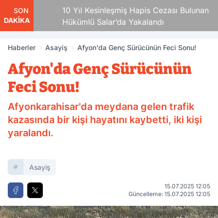
10 Yıl Kesinleşmiş Hapis Cezası Bulunan
SON
DAKİKA
Hükümlü Salar’da Yakalandı
Haberler
Asayiş
Afyon'da Genç Sürücünün Feci Sonu!
Afyon'da Genç Sürücünün
Feci Sonu!
Afyonkarahisar'da meydana gelen trafik
kazasında bir kişi hayatını kaybetti, iki kişi
yaralandı.
Asayiş
15.07.2025 12:05
Güncelleme: 15.07.2025 12:05