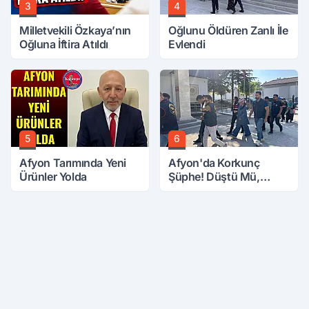
3
4
Milletvekili Özkaya’nın
Oğlunu Öldüren Zanlı İle
Oğluna İftira Atıldı
Evlendi
5
6
Afyon Tarımında Yeni
Afyon'da Korkunç
Ürünler Yolda
Şüphe! Düştü Mü,
Öldürüldü Mü!