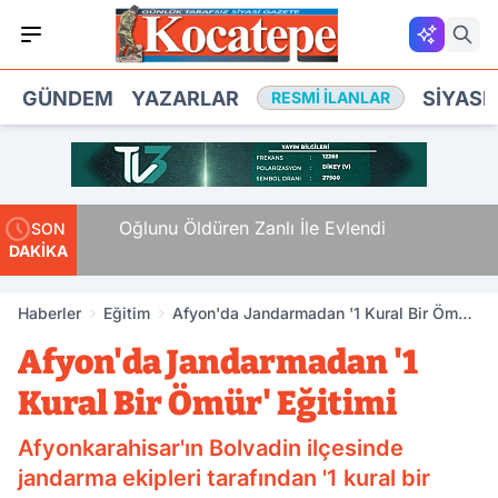
GÜNDEM
YAZARLAR
SIYASE
RESMI İLANLAR
an
Oğlunu Öldüren Zanlı İle Evlendi
SON
DAKİKA
Haberler
Eğitim
Afyon'da Jandarmadan '1 Kural Bir Ömür'
Eğitimi
Afyon'da Jandarmadan '1
Kural Bir Ömür' Eğitimi
Afyonkarahisar'ın Bolvadin ilçesinde
jandarma ekipleri tarafından '1 kural bir