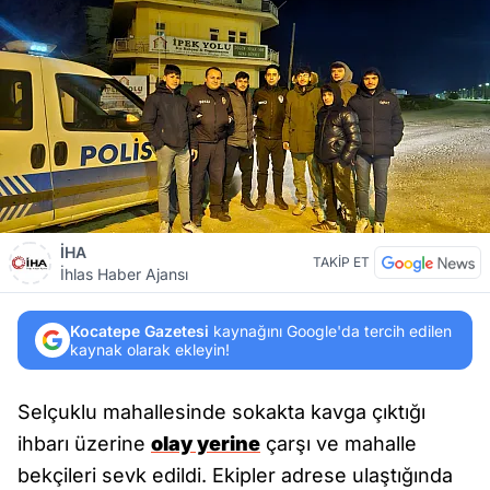
İHA
TAKİP ET
İhlas Haber Ajansı
Kocatepe Gazetesi
kaynağını Google'da tercih edilen
kaynak olarak ekleyin!
Selçuklu mahallesinde sokakta kavga çıktığı
ihbarı üzerine
olay yerine
çarşı ve mahalle
bekçileri sevk edildi. Ekipler adrese ulaştığında