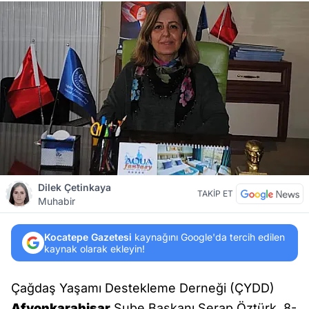
Dilek Çetinkaya
TAKİP ET
Muhabir
Kocatepe Gazetesi
kaynağını Google'da tercih edilen
kaynak olarak ekleyin!
Çağdaş Yaşamı Destekleme Derneği (ÇYDD)
Afyonkarahisar
Şube Başkanı Serap Öztürk, 8-