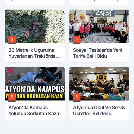
Tarih Netleşti!
Vefat Etti
3
4
30 Metrelik Uçuruma
Sosyal Tesisler’de Yeni
Yuvarlanan Traktörden
Tarife Belli Oldu
Sağ Çıktılar
5
6
Afyon'da Kampüs
Afyon’da Okul Ve Servis
Yolunda Korkutan Kaza!
Ücretleri Belirlendi