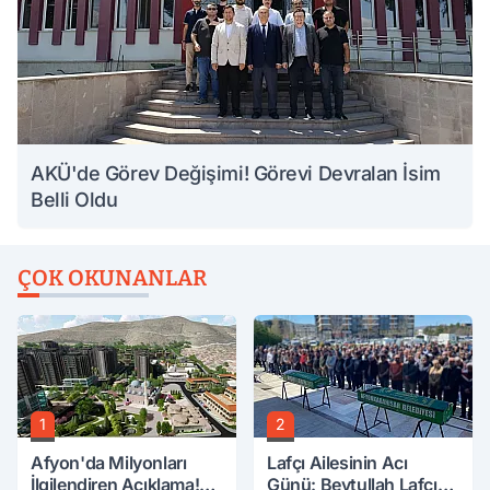
AKÜ'de Görev Değişimi! Görevi Devralan İsim
Belli Oldu
ÇOK OKUNANLAR
1
2
Afyon'da Milyonları
Lafçı Ailesinin Acı
İlgilendiren Açıklama!
Günü: Beytullah Lafçı