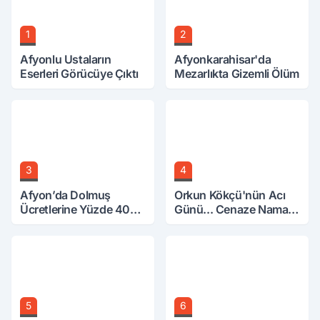
1
2
Afyonlu Ustaların
Afyonkarahisar'da
Eserleri Görücüye Çıktı
Mezarlıkta Gizemli Ölüm
3
4
Afyon’da Dolmuş
Orkun Kökçü'nün Acı
Ücretlerine Yüzde 40
Günü... Cenaze Namazı
Zam Talebi
Emirdağ'da
5
6