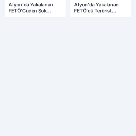
Afyon'da Yakalanan
Afyon'da Yakalanan
FETÖ'Cüden Şok
FETÖ'cü Terörist
İtiraflar
Adliye'de