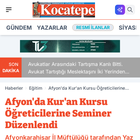
GÜNDEM
YAZARLAR
SIYASE
RESMI İLANLAR
Avukatlar Arasındaki Tartışma Kanlı Bitti.
SON
DAKİKA
Avukat Tartıştığı Meslektaşını İki Yerinden
Vurdu
Haberler
Eğitim
Afyon'da Kur'an Kursu Öğreticilerine
Seminer Düzenlendi
Afyon'da Kur'an Kursu
Öğreticilerine Seminer
Düzenlendi
Afyonkarahisar İl Müftülüğü tarafından Yaz