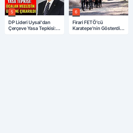
5
6
DP Lideri Uysal'dan
Firari FETÖ'cü
Çerçeve Yasa Tepkisi:
Karatepe'nin Gösterdiği
Öcalan Meclis'in
Yerler Didik Didik
Üzerine Çıkarıldı
Aranıyor