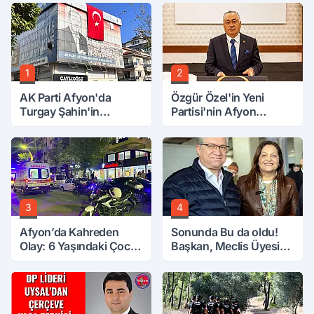
1
2
AK Parti Afyon'da
Özgür Özel'in Yeni
Turgay Şahin'in
Partisi'nin Afyon
Ardından Bir Şok Daha!
Başkanı Belli Oldu
3
4
Afyon’da Kahreden
Sonunda Bu da oldu!
Olay: 6 Yaşındaki Çocuk
Başkan, Meclis Üyesini
6. Kattan Düştü
Hobi Bahçesinden
Attırdı