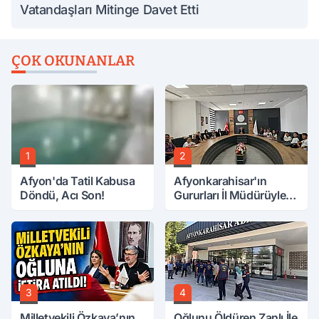
Vatandaşları Mitinge Davet Etti
ÇOK OKUNANLAR
1
2
Afyon'da Tatil Kabusa
Afyonkarahisar'ın
Döndü, Acı Son!
Gururları İl Müdürüyle
Buluştu
3
4
Milletvekili Özkaya’nın
Oğlunu Öldüren Zanlı İle