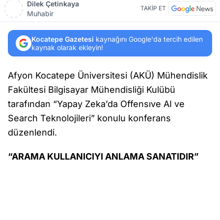
Dilek Çetinkaya
TAKİP ET
Muhabir
Kocatepe Gazetesi
kaynağını Google'da tercih edilen
kaynak olarak ekleyin!
Afyon Kocatepe Üniversitesi (AKÜ) Mühendislik
Fakültesi Bilgisayar Mühendisliği Kulübü
tarafından “Yapay Zeka’da Offensıve AI ve
Search Teknolojileri” konulu konferans
düzenlendi.
“ARAMA KULLANICIYI ANLAMA SANATIDIR”