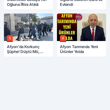
Oğluna İftira Atıldı
Evlendi
5
6
Afyon'da Korkunç
Afyon Tarımında Yeni
Şüphe! Düştü Mü,
Ürünler Yolda
Öldürüldü Mü!