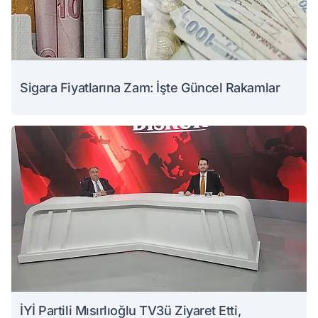
Sigara Fiyatlarına Zam: İşte Güncel Rakamlar
İYİ Partili Mısırlıoğlu TV3ü Ziyaret Etti,