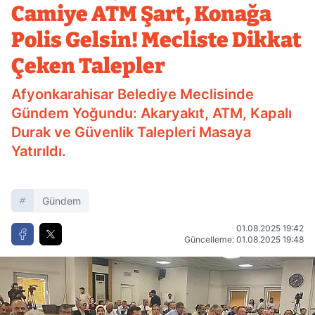
Camiye ATM Şart, Konağa
Polis Gelsin! Mecliste Dikkat
Çeken Talepler
Afyonkarahisar Belediye Meclisinde
Gündem Yoğundu: Akaryakıt, ATM, Kapalı
Durak ve Güvenlik Talepleri Masaya
Yatırıldı.
Gündem
01.08.2025 19:42
Güncelleme: 01.08.2025 19:48