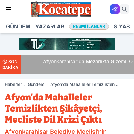
GÜNDEM
YAZARLAR
SIYASE
RESMI İLANLAR
Afyonkarahisar'da Mezarlıkta Gizemli Ölüm
SON
DAKİKA
Haberler
Gündem
Afyon'da Mahalleler Temizlikten
Şikâyetçi, Mecliste Dil Krizi Çıktı
Afyon'da Mahalleler
Temizlikten Şikâyetçi,
Mecliste Dil Krizi Çıktı
Afyonkarahisar Belediye Meclisi'nin