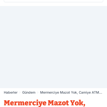
Haberler
Gündem
Mermerciye Mazot Yok, Camiye ATM
Şart, Konağa Polis Gelsin! Mecliste
Mermerciye Mazot Yok,
Dikkat Çeken Talepler