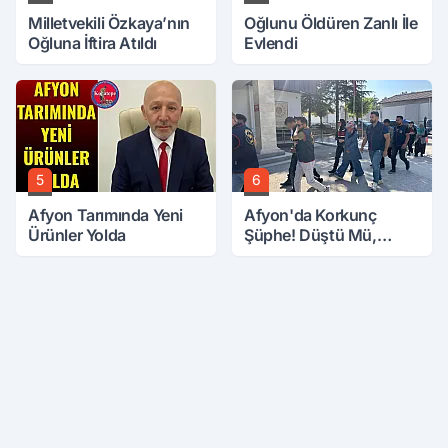
Milletvekili Özkaya’nın
Oğlunu Öldüren Zanlı İle
Oğluna İftira Atıldı
Evlendi
5
6
Afyon Tarımında Yeni
Afyon'da Korkunç
Ürünler Yolda
Şüphe! Düştü Mü,
Öldürüldü Mü!