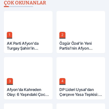
ÇOK OKUNANLAR
1
2
AK Parti Afyon'da
Özgür Özel'in Yeni
Turgay Şahin'in
Partisi'nin Afyon
Ardından Bir Şok Daha!
Başkanı Belli Oldu
3
4
Afyon’da Kahreden
DP Lideri Uysal'dan
Olay: 6 Yaşındaki Çocuk
Çerçeve Yasa Tepkisi:
6. Kattan Düştü
Öcalan Meclis'in
Üzerine Çıkarıldı