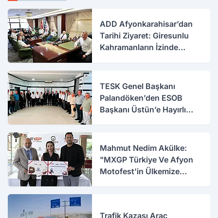
ADD Afyonkarahisar’dan
Tarihi Ziyaret: Giresunlu
Kahramanların İzinde
Buluştular
TESK Genel Başkanı
Palandöken’den ESOB
Başkanı Üstün’e Hayırlı
Olsun Ziyareti
Mahmut Nedim Akülke:
"MXGP Türkiye Ve Afyon
Motofest'in Ülkemize
Katkısı Çok Büyük"
Trafik Kazası Araç