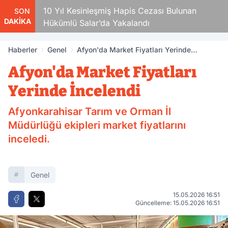
ıl Kesinleşmiş Hapis Cezası Bulunan
Oğlunu Öldüren
SON
DAKİKA
mlü Salar’da Yakalandı
Haberler
Genel
Afyon'da Market Fiyatları Yerinde
İncelendi
Afyon'da Market Fiyatları
Yerinde İncelendi
Afyonkarahisar Tarım ve Orman İl
Müdürlüğü ekipleri market fiyatlarını
inceledi.
Genel
15.05.2026 16:51
Güncelleme: 15.05.2026 16:51