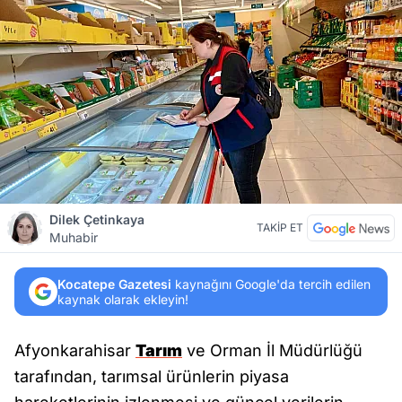
Dilek Çetinkaya
TAKİP ET
Muhabir
Kocatepe Gazetesi
kaynağını Google'da tercih edilen
kaynak olarak ekleyin!
Afyonkarahisar
Tarım
ve Orman İl Müdürlüğü
tarafından, tarımsal ürünlerin piyasa