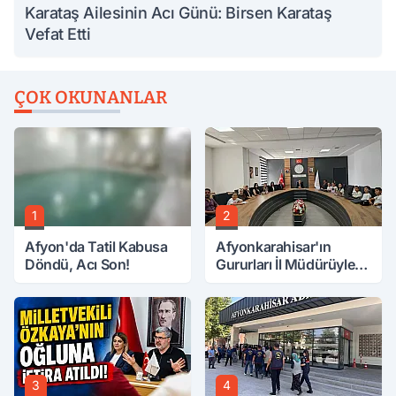
Karataş Ailesinin Acı Günü: Birsen Karataş
Vefat Etti
ÇOK OKUNANLAR
1
2
Afyon'da Tatil Kabusa
Afyonkarahisar'ın
Döndü, Acı Son!
Gururları İl Müdürüyle
Buluştu
3
4